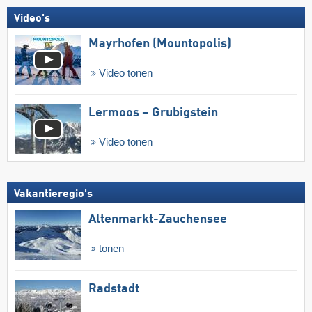
Video's
Mayrhofen (Mountopolis)
Video tonen
Lermoos – Grubigstein
Video tonen
Vakantieregio's
Altenmarkt-Zauchensee
tonen
Radstadt