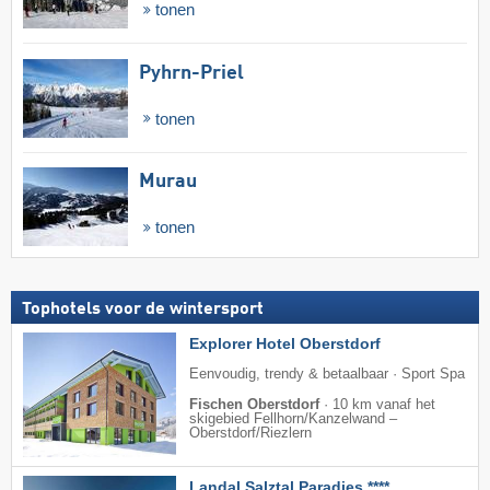
tonen
Pyhrn-Priel
tonen
Murau
tonen
Tophotels voor de wintersport
Explorer Hotel Oberstdorf
Eenvoudig, trendy & betaalbaar · Sport Spa
Fischen Oberstdorf
·
10 km vanaf het
skigebied Fellhorn/​Kanzelwand –
Oberstdorf/​Riezlern
Landal Salztal Paradies ****