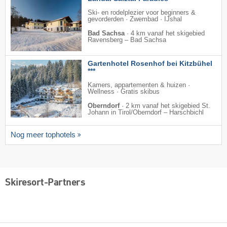
Ski- en rodelplezier voor beginners &
gevorderden · Zwembad · IJshal
Bad Sachsa
·
4 km vanaf het skigebied
Ravensberg – Bad Sachsa
Gartenhotel Rosenhof bei Kitzbühel
***
Kamers, appartementen & huizen ·
Wellness · Gratis skibus
Oberndorf
·
2 km vanaf het skigebied St.
Johann in Tirol/​Oberndorf – Harschbichl
Nog meer tophotels
Skiresort-Partners