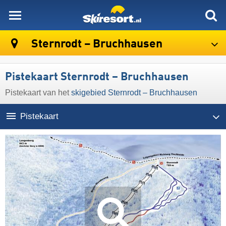
skiresort
Sternrodt – Bruchhausen
Pistekaart Sternrodt – Bruchhausen
Pistekaart van het
skigebied Sternrodt – Bruchhausen
Pistekaart