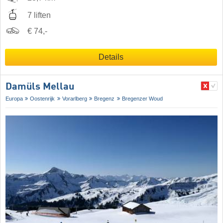
7 liften
€ 74,-
Details
Damüls Mellau
Europa
Oostenrijk
Vorarlberg
Bregenz
Bregenzer Woud