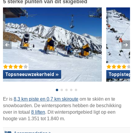
5 sterke punten van dit skigebied
Topsneeuwzekerheid »
Toppistep
Er is
8,3 km piste en 0,7 km skiroute
om te skiën en te
snowboarden. De wintersporters hebben de beschikking
over in totaal
8 liften
. Dit wintersportgebied ligt op een
hoogte van 1.351 tot 1.840 m.