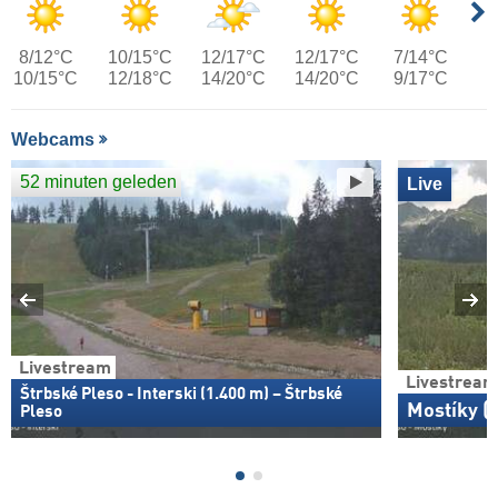
8/12°C
10/15°C
12/17°C
12/17°C
7/14°C
10/15°C
12/18°C
14/20°C
14/20°C
9/17°C
Webcams
52 minuten geleden
Live
Livestream
Livestream
Štrbské Pleso - Interski (1.400 m) – Štrbské
Mostíky (
Pleso