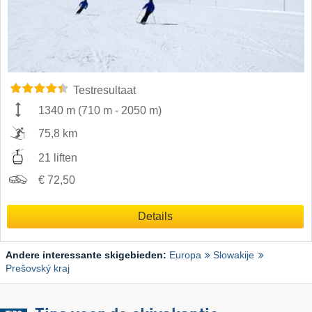
Testresultaat
1340 m
(
710 m
-
2050 m
)
75,8 km
21 liften
€ 72,50
Details
Andere interessante skigebieden:
Europa
Slowakije
Prešovský kraj