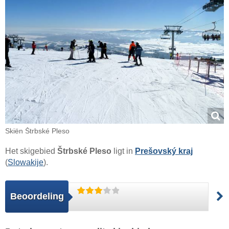
Skiën Štrbské Pleso
Het skigebied
Štrbské Pleso
ligt in
Prešovský kraj
(
Slowakije
).
Beoordeling