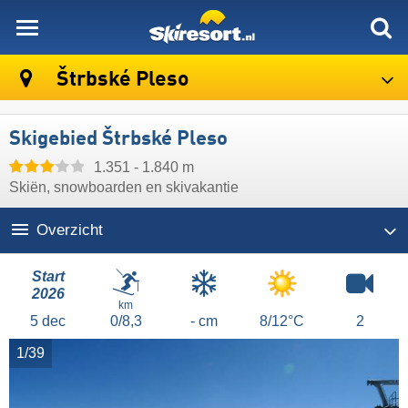
skiresort
Štrbské Pleso
Skigebied Štrbské Pleso
1.351 - 1.840 m
Skiën, snowboarden en skivakantie
Overzicht
Start
2026
km
5
dec
0/8,3
- cm
8/12°C
2
1/39