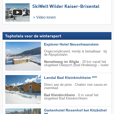
SkiWelt Wilder Kaiser-Brixental
Video tonen
Tophotels voor de wintersport
Explorer Hotel Neuschwanstein
Ongecompliceerd, trendy & betaalbaar · bij
de Alpspitzbahn
Nesselwang im Allgäu
·
20 km vanaf het
skigebied Oberjoch (Bad Hindelang) – Iseler
Landal Bad Kleinkirchheim ****
Direct aan de piste · Chalets met sauna en
zwembad
Bad Kleinkirchheim
·
0 m vanaf het
skigebied Bad Kleinkirchheim
Gartenhotel Rosenhof bei Kitzbühel