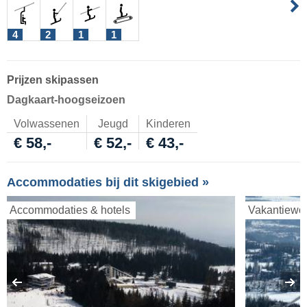
4
2
1
1
Prijzen skipassen
Dagkaart-hoogseizoen
Volwassenen
Jeugd
Kinderen
€ 58,-
€ 52,-
€ 43,-
Accommodaties bij dit skigebied »
Accommodaties & hotels
Vakantiewo