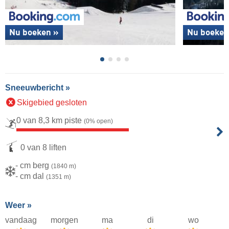
Nu boeken »
Nu boeken
Sneeuwbericht »
Skigebied gesloten
0 van 8,3 km piste
(0% open)
0 van 8 liften
- cm berg
(1840 m)
- cm dal
(1351 m)
Weer »
vandaag
morgen
ma
di
wo