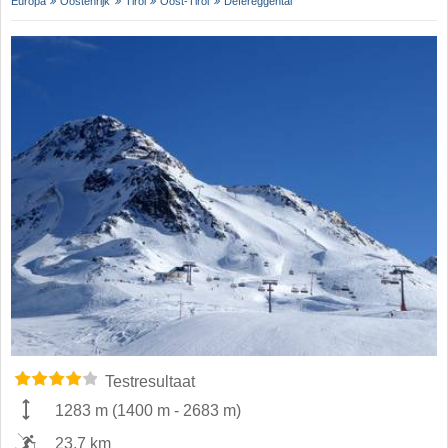
Europa
Oostenrijk
Tirol
Oost-Tirol
Defereggental
Testresultaat
1283 m
(
1400 m
-
2683 m
)
23,7 km