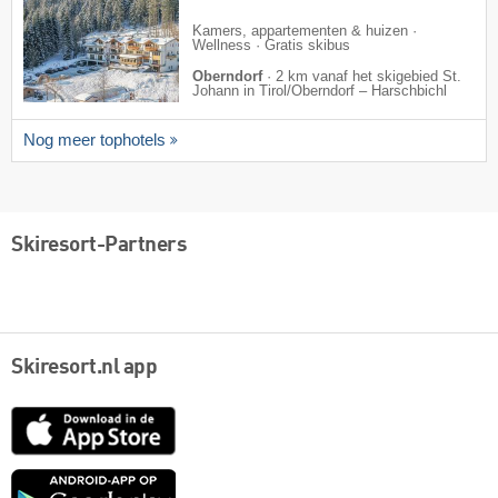
***
Kamers, appartementen & huizen ·
Wellness · Gratis skibus
Oberndorf
·
2 km vanaf het skigebied St.
Johann in Tirol/​Oberndorf – Harschbichl
Nog meer tophotels
Skiresort-Partners
Skiresort.nl app
App
Store
Google