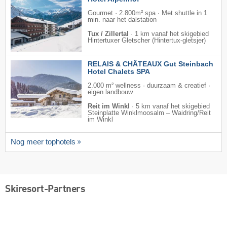
Gourmet · 2.800m² spa · Met shuttle in 1
min. naar het dalstation
Tux / Zillertal
·
1 km vanaf het skigebied
Hintertuxer Gletscher (Hintertux-gletsjer)
RELAIS & CHÂTEAUX Gut Steinbach
Hotel Chalets SPA
2.000 m² wellness · duurzaam & creatief ·
eigen landbouw
Reit im Winkl
·
5 km vanaf het skigebied
Steinplatte Winklmoosalm – Waidring/​Reit
im Winkl
Nog meer tophotels
Skiresort-Partners