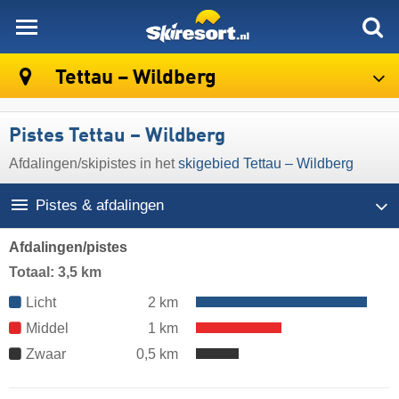
skiresort
Tettau – Wildberg
Pistes Tettau – Wildberg
Afdalingen/​skipistes in het
skigebied Tettau – Wildberg
Pistes & afdalingen
Afdalingen/pistes
Totaal: 3,5 km
Licht
2 km
Middel
1 km
Zwaar
0,5 km