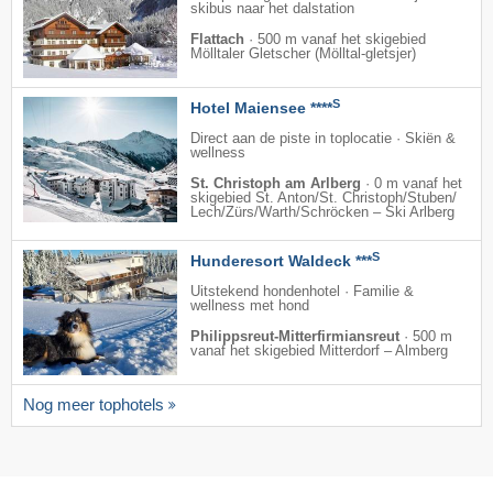
skibus naar het dalstation
Flattach
·
500 m vanaf het skigebied
Mölltaler Gletscher (Mölltal-gletsjer)
S
Hotel Maiensee ****
Direct aan de piste in toplocatie · Skiën &
wellness
St. Christoph am Arlberg
·
0 m vanaf het
skigebied St. Anton/​St. Christoph/​Stuben/​
Lech/​Zürs/​Warth/​Schröcken – Ski Arlberg
S
Hunderesort Waldeck ***
Uitstekend hondenhotel · Familie &
wellness met hond
Philippsreut-Mitterfirmiansreut
·
500 m
vanaf het skigebied Mitterdorf – Almberg
Nog meer tophotels