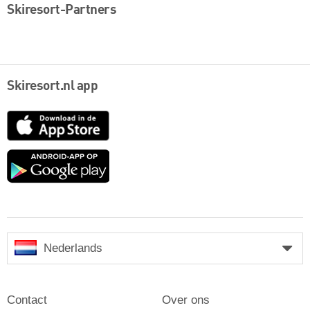
Skiresort-Partners
Skiresort.nl app
App
Store
Google
play
Nederlands
Contact
Over ons