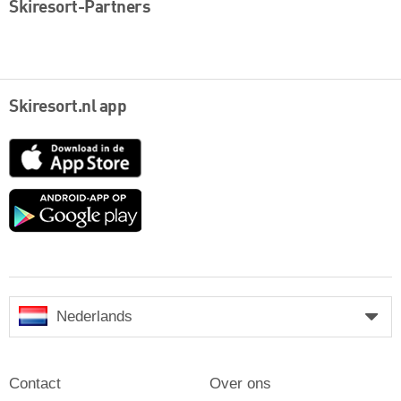
Skiresort-Partners
Skiresort.nl app
App
Store
Google
play
Nederlands
Contact
Over ons