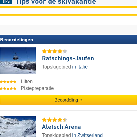
Tips voor de skivakantie
Beoordelingen
Ratschings-Jaufen
Topskigebied
in Italië
Liften
Pistepreparatie
Beoordeling
Aletsch Arena
Topskigebied
in Zwitserland