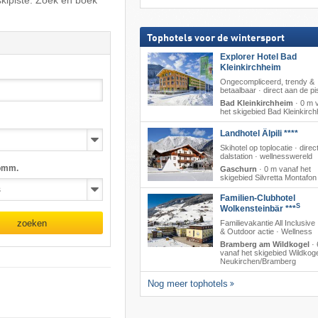
skipiste. Zoek en boek
Tophotels voor de wintersport
Explorer Hotel Bad
Kleinkirchheim
Ongecompliceerd, trendy &
betaalbaar · direct aan de pi
Bad Kleinkirchheim
·
0 m 
het skigebied Bad Kleinkirc
Landhotel Älpili ****
Skihotel op toplocatie · direct
dalstation · wellnesswereld
omm.
Gaschurn
·
0 m vanaf het
skigebied Silvretta Montafon
Familien-Clubhotel
S
Wolkensteinbär ***
zoeken
Familievakantie All Inclusive
& Outdoor actie · Wellness
Bramberg am Wildkogel
·
vanaf het skigebied Wildkoge
Neukirchen/​Bramberg
Nog meer tophotels