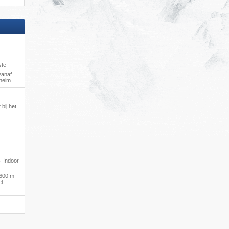
ste
vanaf
hheim
 bij het
 · Indoor
600 m
l –