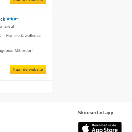
eck
S
iansreut
l · Familie & wellness
igebied Mitterdorf –
Naar de website
Skiresort.nl app
App
Store