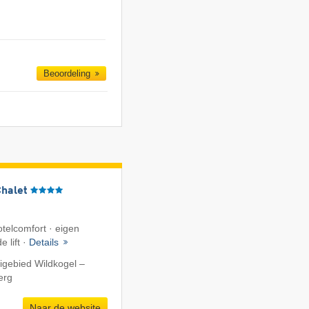
Beoordeling
Chalet
telcomfort · eigen
e lift ·
Details
igebied Wildkogel –
erg
Naar de website