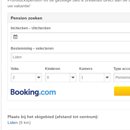
Frühstückspension tot de gezellige Bed & Breakfast direct aan de 
uw vakantie!
Pension zoeken
Inchecken – Uitchecken
Bestemming – selecteren
Volw.
Kinderen
Kamers
Type acc
Plaats bij het skigebied (afstand tot centrum):
Liden
(6 km)