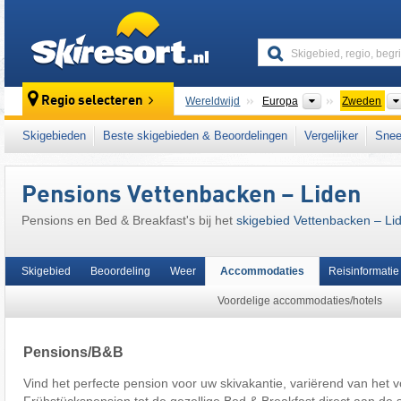
skiresort
Continenten
Regio selecteren
Wereldwijd
Europa
Zweden
Dit skigebied ligt ook in:
Medelpad
,
Scandin
Skigebieden
Beste skigebieden & Beoordelingen
Vergelijker
Snee
Pensions Vettenbacken – Liden
Pensions en Bed & Breakfast's bij het
skigebied Vettenbacken – Li
Skigebied
Beoordeling
Weer
Accommodaties
Reisinformatie
Voordelige accommodaties/hotels
Pensions/B&B
Vind het perfecte pension voor uw skivakantie, variërend van het v