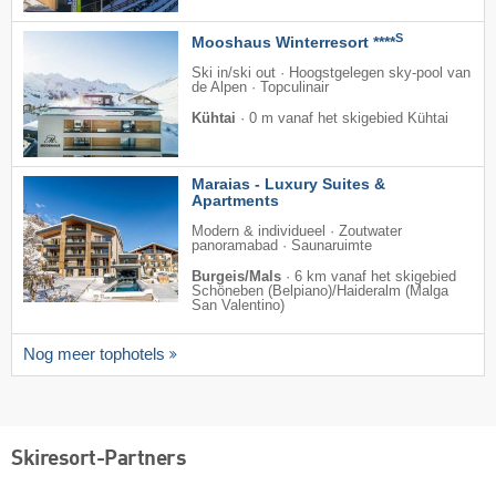
S
Mooshaus Winterresort ****
Ski in/ski out · Hoogstgelegen sky-pool van
de Alpen · Topculinair
Kühtai
·
0 m vanaf het skigebied Kühtai
Maraias - Luxury Suites &
Apartments
Modern & individueel · Zoutwater
panoramabad · Saunaruimte
Burgeis/Mals
·
6 km vanaf het skigebied
Schöneben (Belpiano)/​Haideralm (Malga
San Valentino)
Nog meer tophotels
Skiresort-Partners