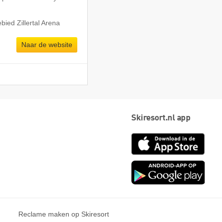
bied Zillertal Arena
Naar de website
Skiresort.nl app
App
Store
Goog
play
Reclame maken op Skiresort