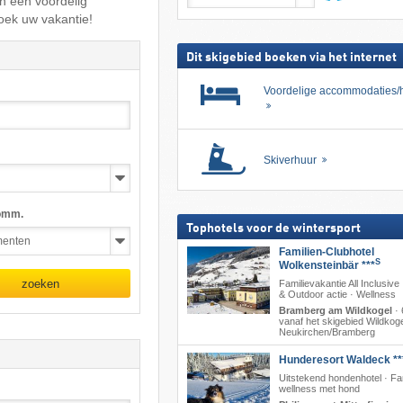
n een voordelig
skipas
zoeken
oek uw vakantie!
Dit skigebied boeken via het internet
Voordelige accommodaties/h
Skiverhuur
omm.
Tophotels voor de wintersport
Familien-Clubhotel
S
Wolkensteinbär ***
zoeken
Familievakantie All Inclusive
& Outdoor actie · Wellness
Bramberg am Wildkogel
·
vanaf het skigebied Wildkoge
Neukirchen/​Bramberg
Hunderesort Waldeck **
Uitstekend hondenhotel · Fa
wellness met hond