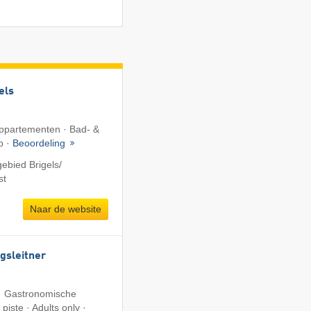
els
 Appartementen · Bad- &
b ·
Beoordeling
ebied Brigels/​
st
Naar de website
gsleitner
· Gastronomische
piste · Adults only ·