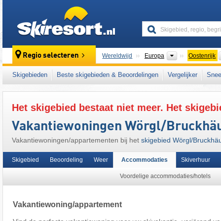
skiresort
Continenten
Regio selecteren
Wereldwijd
Europa
Oostenrijk
Dit skigebied ligt ook in:
Kufstein
,
Kitzbühele
Skigebieden
Beste skigebieden & Beoordelingen
Vergelijker
Snee
het westen van Oostenrijk
,
Oostenrijkse Alp
Het skigebied bestaat niet meer. Het skigebi
Vakantiewoningen Wörgl/​Bruckhäus
Vakantiewoningen/appartementen bij het
skigebied Wörgl/​Bruckhäus
Skigebied
Beoordeling
Weer
Accommodaties
Skiverhuur
Voordelige accommodaties/hotels
Vakantiewoning/appartement