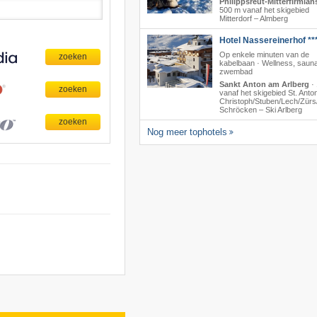
Philippsreut-Mitterfirmian
500 m vanaf het skigebied
Mitterdorf – Almberg
Hotel Nassereinerhof **
Op enkele minuten van de
kabelbaan · Wellness, saun
zwembad
Sankt Anton am Arlberg
·
vanaf het skigebied St. Anton/
Christoph/​Stuben/​Lech/​Zürs/
Schröcken – Ski Arlberg
Nog meer tophotels