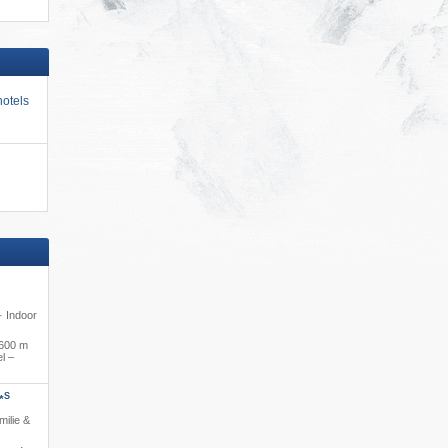
otels
 · Indoor
600 m
l –
S
*
milie &