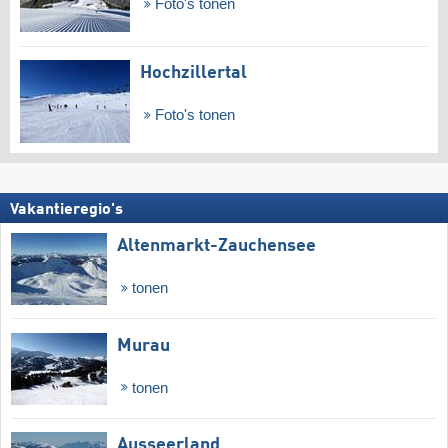
Foto's tonen
Hochzillertal
Foto's tonen
Vakantieregio's
Altenmarkt-Zauchensee
tonen
Murau
tonen
Ausseerland