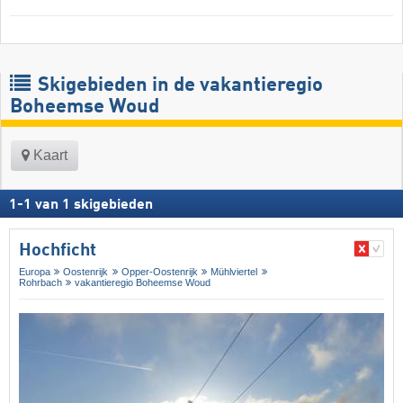
Skigebieden in de vakantieregio
Boheemse Woud
Kaart
1
-
1
van
1
skigebieden
Hochficht
Europa
Oostenrijk
Opper-Oostenrijk
Mühlviertel
Rohrbach
vakantieregio Boheemse Woud