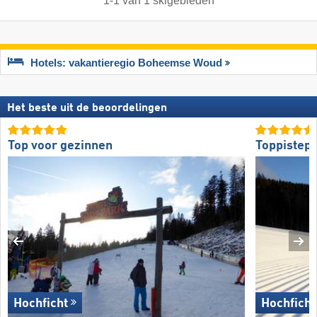
1
-
1
van
1
skigebieden
Hotels: vakantieregio Boheemse Woud
Het beste uit de beoordelingen
Top voor gezinnen
Toppistepr
Hochficht
Hochficht