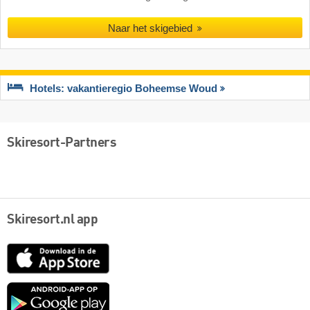
Naar het skigebied
Hotels: vakantieregio Boheemse Woud
Skiresort-Partners
Skiresort.nl app
App
Store
Google
play