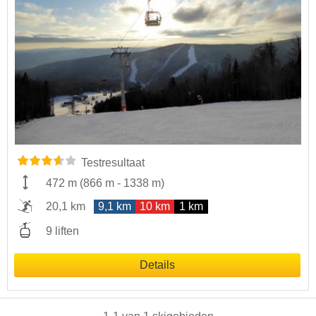
Testresultaat
472 m
(
866 m
-
1338 m
)
20,1 km
9,1 km
10 km
1 km
9 liften
Details