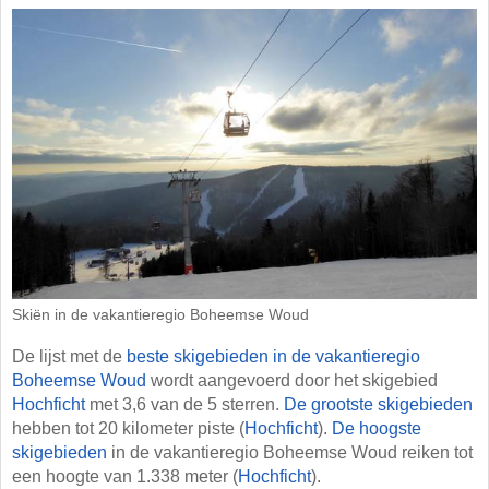
Skiën in de vakantieregio Boheemse Woud
De lijst met de
beste skigebieden in de vakantieregio
Boheemse Woud
wordt aangevoerd door het skigebied
Hochficht
met 3,6 van de 5 sterren.
De grootste skigebieden
hebben tot 20 kilometer piste (
Hochficht
).
De hoogste
skigebieden
in de vakantieregio Boheemse Woud reiken tot
een hoogte van 1.338 meter (
Hochficht
).