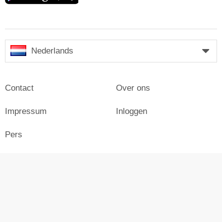
Nederlands
Contact
Over ons
Impressum
Inloggen
Pers
Reclame maken op Skiresort
© Skiresort Service International GmbH. Alle rechten
voorbehouden.