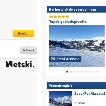
Het beste uit de beoordelingen
Topskigebiedsgrootte
Boeken
Kaart
Zillertal Arena
Vakantieregio's
Saas-Fee/​Saastal
tonen