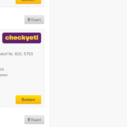
Kaart
erdorf Nr. 810, 5753
ach
deren
Boeken
Kaart