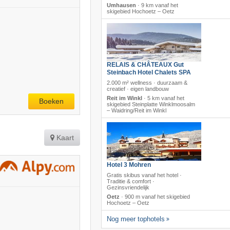
Umhausen
·
9 km vanaf het
skigebied Hochoetz – Oetz
RELAIS & CHÂTEAUX Gut
Steinbach Hotel Chalets SPA
2.000 m² wellness · duurzaam &
creatief · eigen landbouw
Reit im Winkl
·
5 km vanaf het
Boeken
skigebied Steinplatte Winklmoosalm
– Waidring/​Reit im Winkl
Kaart
Hotel 3 Mohren
Gratis skibus vanaf het hotel ·
Traditie & comfort ·
Gezinsvriendelijk
Oetz
·
900 m vanaf het skigebied
Hochoetz – Oetz
Nog meer tophotels