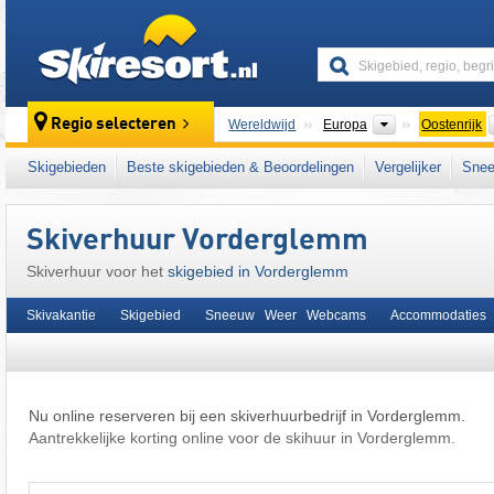
skiresort
Continenten
Regio selecteren
Wereldwijd
Europa
Oostenrijk
Deze plaats ligt ook in:
Zell am See
,
Kitzbüh
Skigebieden
Beste skigebieden & Beoordelingen
Vergelijker
Snee
Oostenrijkse Alpen
,
oostelijk deel van de Al
Skiverhuur Vorderglemm
Skiverhuur voor het
skigebied in Vorderglemm
Skivakantie
Skigebied
Sneeuw Weer Webcams
Accommodaties
Nu online reserveren bij een skiverhuurbedrijf in Vorderglemm.
Aantrekkelijke korting online voor de skihuur in Vorderglemm.