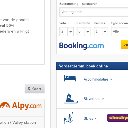
Bestemming – selecteren
rt van de gondel.
Volw.
Kinderen
Kamers
Type acco
 wel 50%
eders en u krijgt
zo
Vorderglemm: boek online
Accommodaties
Kaart
Skiverhuur
Skiles
ion / Valley station