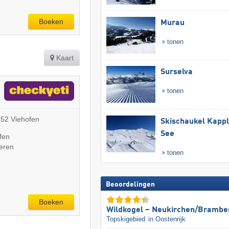
Boeken
Murau
tonen
Kaart
Surselva
tonen
52 Viehofen
Skischaukel Kapp
See
fen
deren
tonen
Beoordelingen
Boeken
Wildkogel – Neukirchen/​Brambe
Topskigebied
in Oostenrijk