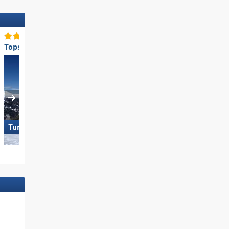
Topsneeuwzekerheid
Topsneeuwzekerheid
Turracher Höhe
Ischgl