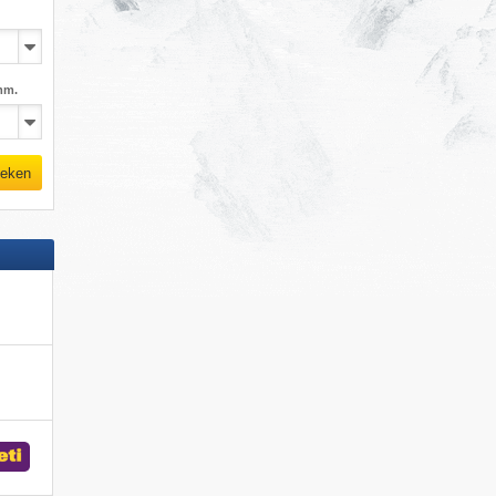
mm.
eken