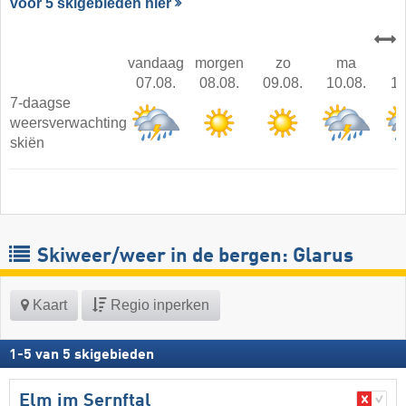
voor 5 skigebieden hier
vandaag
morgen
zo
ma
07.08.
08.08.
09.08.
10.08.
11
7-daagse
weersverwachting
skiën
Skiweer/weer in de bergen: Glarus
Kaart
Regio inperken
1
-
5
van
5
skigebieden
Elm im Sernftal