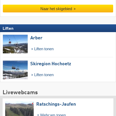
Naar het skigebied
Liften
Arber
Liften tonen
Skiregion Hochoetz
Liften tonen
Livewebcams
Ratschings-Jaufen
Webcam tonen