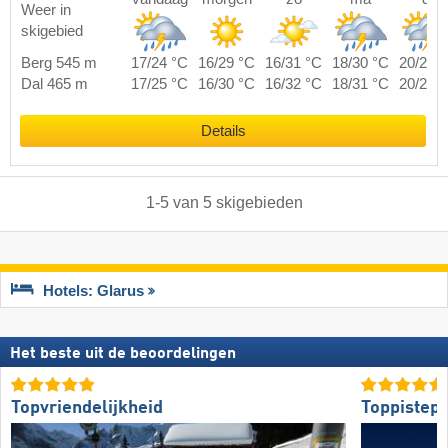
Weer in
skigebied
Berg 545 m
17/24 °C
16/29 °C
16/31 °C
18/30 °C
20/27 
Dal 465 m
17/25 °C
16/30 °C
16/32 °C
18/31 °C
20/28 
Details
1
-
5
van
5
skigebieden
Hotels: Glarus
Het beste uit de beoordelingen
Topvriendelijkheid
Toppistepr