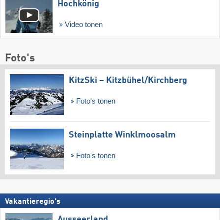
Hochkönig
Video tonen
Foto's
KitzSki – Kitzbühel/​Kirchberg
Foto's tonen
Steinplatte Winklmoosalm
Foto's tonen
Vakantieregio's
Ausseerland