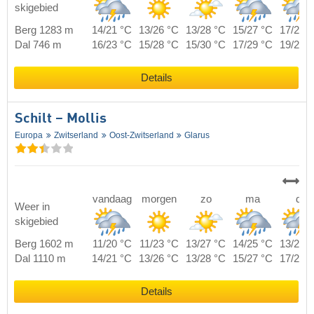
skigebied
Berg 1283 m
14/21 °C
13/26 °C
13/28 °C
15/27 °C
17/24 
Dal 746 m
16/23 °C
15/28 °C
15/30 °C
17/29 °C
19/26 
Details
Schilt – Mollis
Europa
Zwitserland
Oost-Zwitserland
Glarus
vandaag
morgen
zo
ma
di
Weer in
skigebied
Berg 1602 m
11/20 °C
11/23 °C
13/27 °C
14/25 °C
13/23 
Dal 1110 m
14/21 °C
13/26 °C
13/28 °C
15/27 °C
17/24 
Details