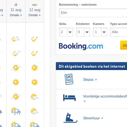
di
wo
Bestemming – selecteren
ug
11 aug
12 aug
s »
Details »
Details »
Volw.
Kinderen
Kamers
Type acco
zo
Dit skigebied boeken via het internet
Skipas
Voordelige accommodaties/h
Skiverhuur