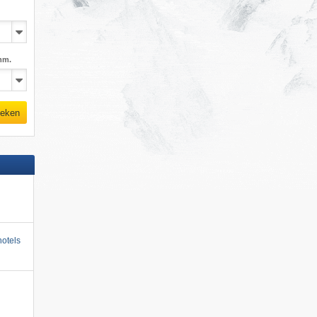
mm.
eken
otels