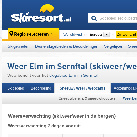
skiresort
Continenten
Regio selecteren
Wereldwijd
Europa
Zwitserland
Dit skigebied ligt ook in:
Glarner Alpen
,
Meil
Skigebieden
Beste skigebieden & Beoordelingen
Vergelijker
Snee
Midden-Europa
Weer Elm im Sernftal (skiweer/wee
Weerbericht voor het
skigebied Elm im Sernftal
Skigebied
Beoordeling
Sneeuw / Weer / Webcams
Accommodati
Sneeuwbericht & sneeuwhoogten
Weerber
Weersverwachting
(skiweer/weer in de bergen)
Weersverwachting 7 dagen vooruit