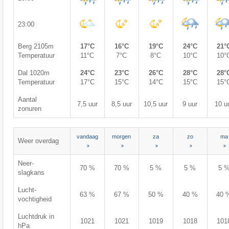
23:00
Berg 2105m
17°C
16°C
19°C
24°C
21°
Temperatuur
11°C
7°C
8°C
10°C
10°
Dal 1020m
24°C
23°C
26°C
28°C
28°
Temperatuur
17°C
15°C
14°C
15°C
15°
Aantal
7,5 uur
8,5 uur
10,5 uur
9 uur
10 u
zonuren
vandaag
morgen
za
zo
ma
Weer overdag
Neer-
70 %
70 %
5 %
5 %
5 
slagkans
Lucht-
63 %
67 %
50 %
40 %
40 
vochtigheid
Luchtdruk in
1021
1021
1019
1018
101
hPa