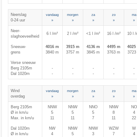
Neerslag
vandaag
morgen
za
zo
ma
0-24 uur
»
»
»
»
»
Neer-
6 l /m²
2 l /m²
<1 l /m²
16 l /m²
10 l 
slaghoeveelheid
Sneeuw-
4016 m
3915 m
4136 m
4495 m
4025
grens
3840 m
3757 m
3845 m
3763 m
3723
Verse sneeuw
Berg 2105m
-
-
-
-
-
Dal 1020m
-
-
-
-
-
Wind
vandaag
morgen
za
zo
ma
overdag
»
»
»
»
»
Berg 2105m
NNW
NNW
NNO
NNW
NO
Ø in km/u
5
5
5
8
4
Max. in km/u
11
11
7
11
22
Dal 1020m
NW
NNW
NNW
WZW
W
Ø in km/u
4
5
3
7
4