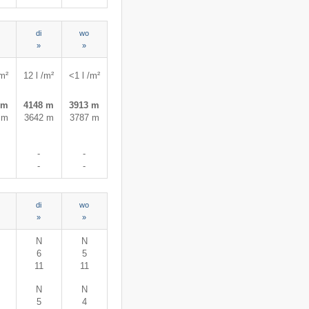
di
wo
»
»
/m²
12 l /m²
<1 l /m²
 m
4148 m
3913 m
 m
3642 m
3787 m
-
-
-
-
di
wo
»
»
N
N
6
5
11
11
N
N
5
4