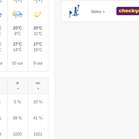
Skiles
C
20°C
20°C
C
9°C
11°C
C
27°C
27°C
C
14°C
16°C
ur
10 uur
9 uur
di
wo
%
5 %
10 %
%
39 %
41 %
8
1020
1021