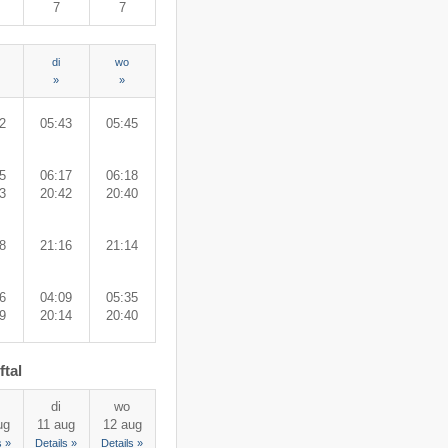
7
7
di
wo
»
»
2
05:43
05:45
5
06:17
06:18
3
20:42
20:40
8
21:16
21:14
6
04:09
05:35
9
20:14
20:40
ftal
di
wo
ug
11 aug
12 aug
s »
Details »
Details »