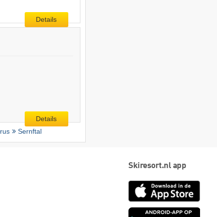
Details
Details
rus
Sernftal
Skiresort.nl app
App
Store
Goog