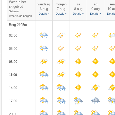
Weer in het
vandaag
morgen
za
zo
ma
skigebied
6 aug
7 aug
8 aug
9 aug
10 a
Skiweer
Details »
Details »
Details »
Details »
Detail
Weer in de bergen
Berg 2105m
02:00
05:00
08:00
11:00
14:00
17:00
20:00