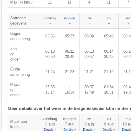
Max. in km/u
11
11
4
11
7
Astronom.
vandaag
morgen
za
zo
ma
gegevens
»
»
»
»
»
Begin
05:36
05:37
05:39
05:40
05:4
schemering
Zon
06:10
06:11
06:13
06:14
06:1
op
20:50
20:48
20:47
20:45
20:4
onder
Einde
21:24
21:23
21:21
21:19
21:1
schemering
Maan
23:55
-
00:37
01:34
02:4
op
15:14
16:34
17:49
18:51
19:3
onder
Meer details over het weer in de bergen/skiweer Elm im Sern
vandaag
morgen
za
zo
ma
Maak een
6 aug
7 aug
8 aug
9 aug
10 a
keuze
Details »
Details »
Details »
Details »
Detail