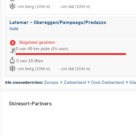
- cm berg
- cm dal
(1456 m)
(1050 m)
Latemar – Obereggen/​Pampeago/​Predazzo
Italië
Skigebied gesloten
0 van 49 km piste
(0% open)
0 van 18 liften
- cm berg
- cm dal
(2388 m)
(1540 m)
Europa
Zwitserland
Oost-Zwitserland
Gla
Alle sneeuwberichten:
Skiresort-Partners