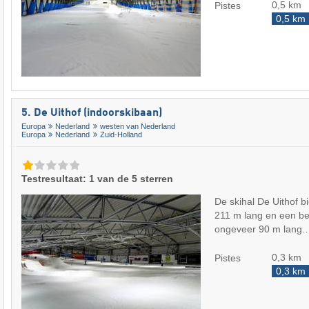
0,5 km
Pistes
0,5 km
5. De Uithof (indoorskibaan)
Europa
Nederland
westen van Nederland
Europa
Nederland
Zuid-Holland
Testresultaat: 1 van de 5 sterren
De skihal De Uithof b
211 m lang en een b
ongeveer 90 m lang
0,3 km
Pistes
0,3 km