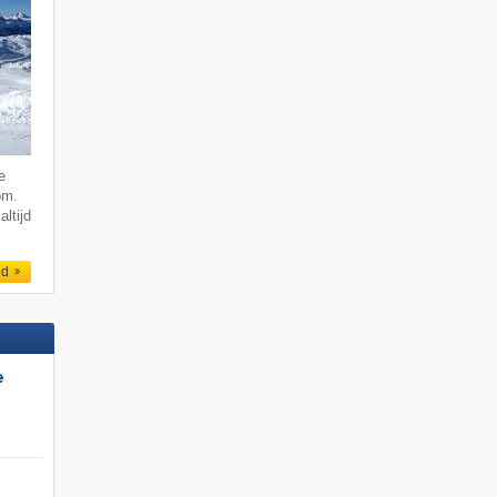
e
om.
altijd
ed
e