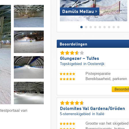
Damüls Mellau
Beoordelingen
Glungezer – Tulfes
Topskigebied
in Oostenrijk
Pistepreparatie
Bereikbaarheid, parkeren
Beoorde
Dolomites Val Gardena/​Gröden
 testportaal van
5-sterrenskigebied
in Italië
Grootte van het skigebied
Bergrestaurants, hutten