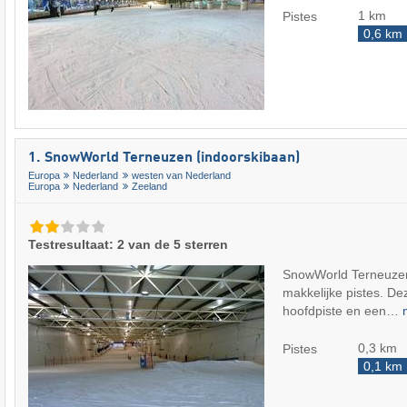
1 km
Pistes
0,6 km
1. SnowWorld Terneuzen (indoorskibaan)
Europa
Nederland
westen van Nederland
Europa
Nederland
Zeeland
Testresultaat: 2 van de 5 sterren
SnowWorld Terneuzen
makkelijke pistes. De
hoofdpiste en een…
0,3 km
Pistes
0,1 km