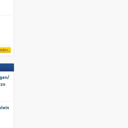
icht
gen/​
zzo
stein