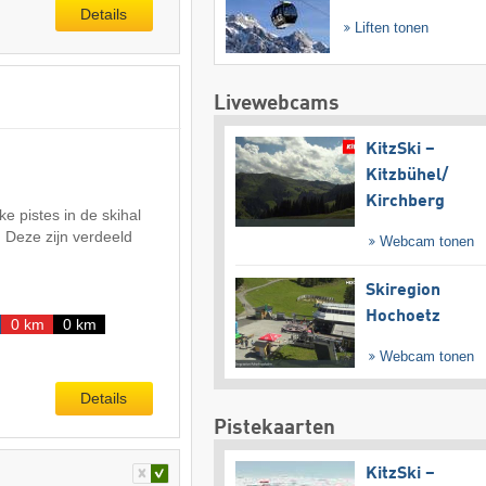
Details
Liften tonen
Livewebcams
KitzSki –
Kitzbühel/​
Kirchberg
ke pistes in de skihal
Deze zijn verdeeld
Webcam tonen
Skiregion
Hochoetz
0 km
0 km
Webcam tonen
Details
Pistekaarten
KitzSki –