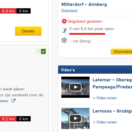
Mitterdorf – Almberg
0,4 km
0 km
Duitsland
Skigebied gesloten
0 van 6,4 km piste open
Details
- cm (berg)
Sneeuwber
Video's
Latemar – Obereg
Pampeago/​Preda
 biedt alleen
ze zijn verdeeld over de
Video tonen
meer
Lermoos – Grubig
0,2 km
0 km
Video tonen