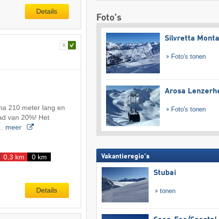
Details
Foto's
Silvretta Mont
Foto's tonen
Arosa Lenzerh
ijna 210 meter lang en
Foto's tonen
aad van 20%! Het
e…
meer
Vakantieregio's
0,3 km
0 km
Stubai
Details
tonen