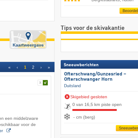
Beoorde
Tips voor de skivakantie
Kaartweergave
Sneeuwberichten
«
‹
1
2
›
»
Ofterschwang/​Gunzesried –
Ofterschwanger Horn
Duitsland
Skigebied gesloten
0 van 16,5 km piste open
- cm (berg)
e en een middelzware
beschikbaar voor de
Sneeuwber
er