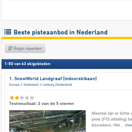
Beste pisteaanbod in Nederland
Regio inperken
1
-
50
van
63
skigebieden
1. SnowWorld Landgraaf (indoorskibaan)
Europa
Nederland
Limburg (Nederland)
Testresultaat: 2 van de 5 sterren
Meestal zijn er licht
piste (FIS afdaling) 
bezoekers. Het…
me