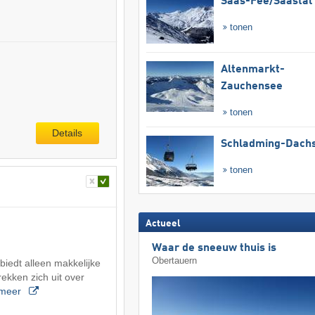
Saas-Fee/​Saastal
tonen
Altenmarkt-
Zauchensee
tonen
Details
Schladming-Dachs
tonen
Actueel
Waar de sneeuw thuis is
Obertauern
edt alleen makkelijke
rekken zich uit over
meer