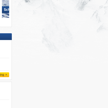
Schmitten
Hochkönig
ling