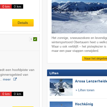
0 km
0 km
Details
Het zonnige, sneeuwzekere en levendig
wintersportoord Obertauern heet u welk
Waar u ook verblijft – het pisteplezier is 
maar een paar stappen verwijderd.
Naar het skigebi
iedt een hoofdpiste van
Liften
eginnersgebied van
.…
meer
Arosa Lenzerheid
Liften tonen
0 km
0 km
Hochkönig