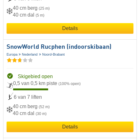
40 cm berg
(25 m)
40 cm dal
(5 m)
Details
SnowWorld Rucphen (indoorskibaan)
Europa
Nederland
Noord-Brabant
Skigebied open
0,5 van 0,5 km piste
(100% open)
6 van 7 liften
40 cm berg
(52 m)
40 cm dal
(30 m)
Details