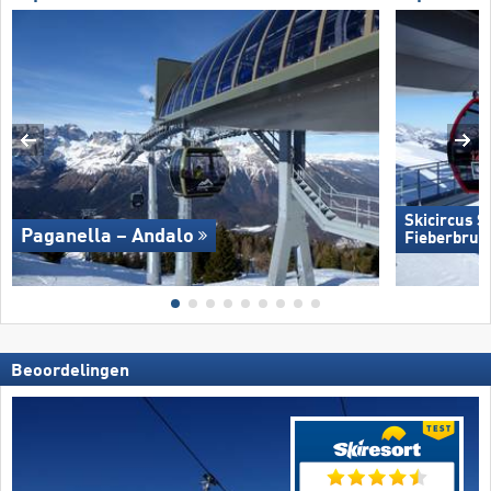
Skicircus 
Paganella – Andalo
Fieberbrun
Beoordelingen