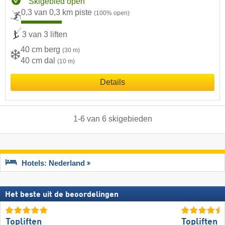
Skigebied open
0,3 van 0,3 km piste
(100% open)
3 van 3 liften
40 cm berg
(30 m)
40 cm dal
(10 m)
Details
1
-
6
van
6
skigebieden
Hotels: Nederland
Het beste uit de beoordelingen
Topliften
Topliften