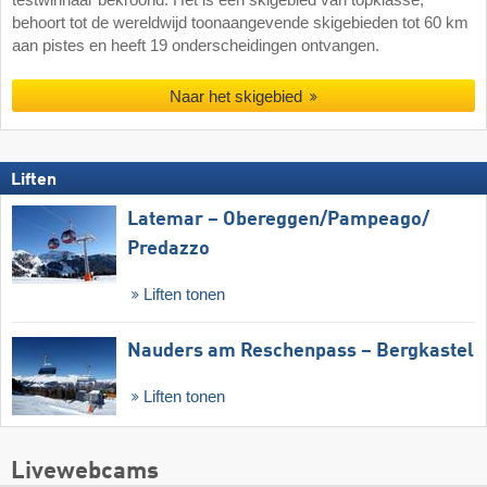
testwinnaar bekroond. Het is een skigebied van topklasse,
behoort tot de wereldwijd toonaangevende skigebieden tot 60 km
aan pistes en heeft 19 onderscheidingen ontvangen.
Naar het skigebied
Liften
Latemar – Obereggen/​Pampeago/​
Predazzo
Liften tonen
Nauders am Reschenpass – Bergkastel
Liften tonen
Livewebcams