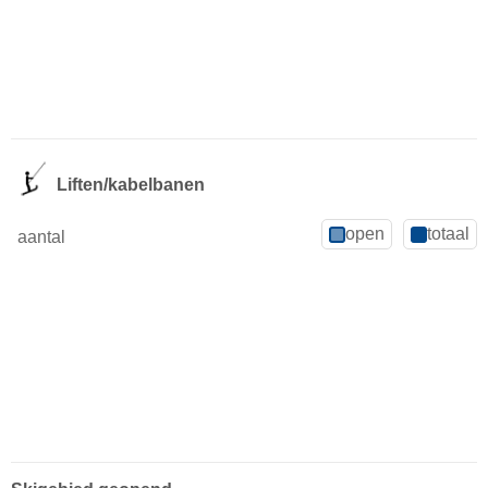
Liften/kabelbanen
open
totaal
aantal