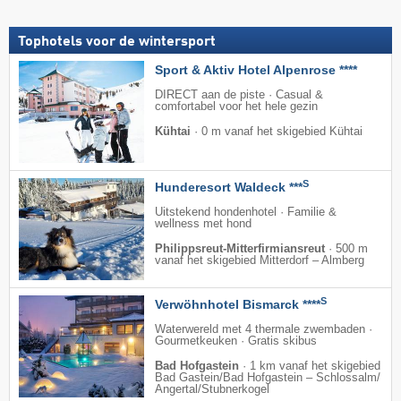
Tophotels voor de wintersport
Sport & Aktiv Hotel Alpenrose ****
DIRECT aan de piste · Casual &
comfortabel voor het hele gezin
Kühtai
·
0 m vanaf het skigebied Kühtai
S
Hunderesort Waldeck ***
Uitstekend hondenhotel · Familie &
wellness met hond
Philippsreut-Mitterfirmiansreut
·
500 m
vanaf het skigebied Mitterdorf – Almberg
S
Verwöhnhotel Bismarck ****
Waterwereld met 4 thermale zwembaden ·
Gourmetkeuken · Gratis skibus
Bad Hofgastein
·
1 km vanaf het skigebied
Bad Gastein/​Bad Hofgastein – Schlossalm/​
Angertal/​Stubnerkogel