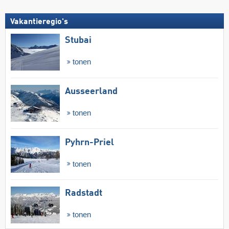
Vakantieregio's
Stubai
tonen
Ausseerland
tonen
Pyhrn-Priel
tonen
Radstadt
tonen