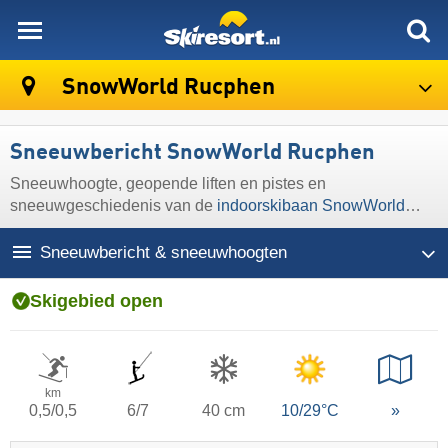
skiresort
SnowWorld Rucphen
Sneeuwbericht SnowWorld Rucphen
Sneeuwhoogte, geopende liften en pistes en
sneeuwgeschiedenis van de
indoorskibaan SnowWorld
Rucphen
Sneeuwbericht & sneeuwhoogten
Skigebied open
km
0,5/0,5
6/7
40 cm
10/29°C
»