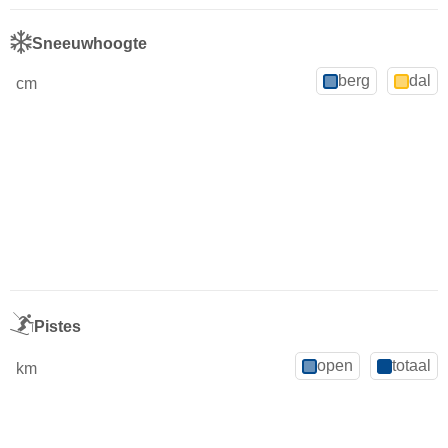
Sneeuwhoogte
berg
dal
cm
Pistes
open
totaal
km