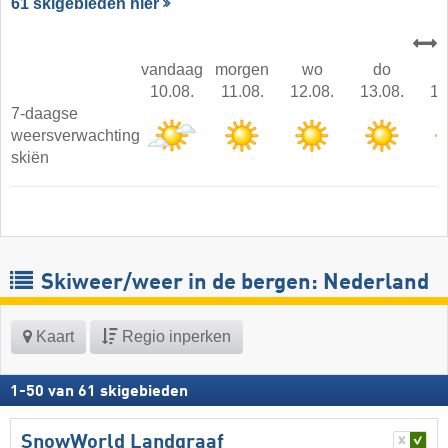
61 skigebieden hier
vandaag
morgen
wo
do
10.08.
11.08.
12.08.
13.08.
14
7-daagse
weersverwachting
skiën
Skiweer/weer in de bergen: Nederland
Kaart
Regio inperken
1
-
50
van
61
skigebieden
SnowWorld Landgraaf