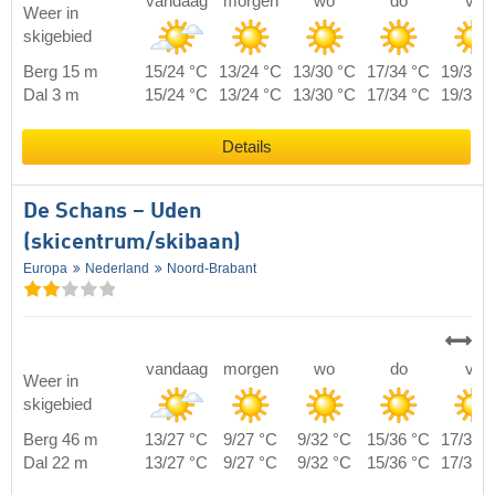
vandaag
morgen
wo
do
vr
Weer in
skigebied
Berg 15 m
15/24 °C
13/24 °C
13/30 °C
17/34 °C
19/37 
Dal 3 m
15/24 °C
13/24 °C
13/30 °C
17/34 °C
19/37 
Details
De Schans – Uden
(skicentrum/skibaan)
Europa
Nederland
Noord-Brabant
vandaag
morgen
wo
do
vr
Weer in
skigebied
Berg 46 m
13/27 °C
9/27 °C
9/32 °C
15/36 °C
17/39 
Dal 22 m
13/27 °C
9/27 °C
9/32 °C
15/36 °C
17/39 