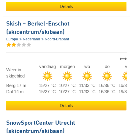
Details
Skish – Berkel-Enschot
(skicentrum/skibaan)
Europa
Nederland
Noord-Brabant
vandaag
morgen
wo
do
vr
Weer in
skigebied
Berg 17 m
15/27 °C
10/27 °C
11/33 °C
16/36 °C
19/39 
Dal 14 m
15/27 °C
10/27 °C
11/33 °C
16/36 °C
19/39 
Details
SnowSportCenter Utrecht
(skicentrum/skibaan)