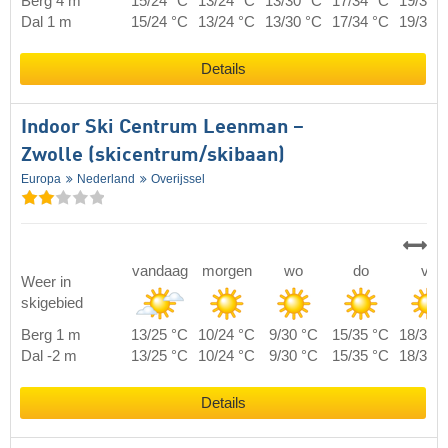
Berg 4 m
15/24 °C
13/24 °C
13/30 °C
17/34 °C
19/37 
Dal 1 m
15/24 °C
13/24 °C
13/30 °C
17/34 °C
19/37 
Details
Indoor Ski Centrum Leenman –
Zwolle (skicentrum/skibaan)
Europa
Nederland
Overijssel
vandaag
morgen
wo
do
vr
Weer in
skigebied
Berg 1 m
13/25 °C
10/24 °C
9/30 °C
15/35 °C
18/37 
Dal -2 m
13/25 °C
10/24 °C
9/30 °C
15/35 °C
18/37 
Details