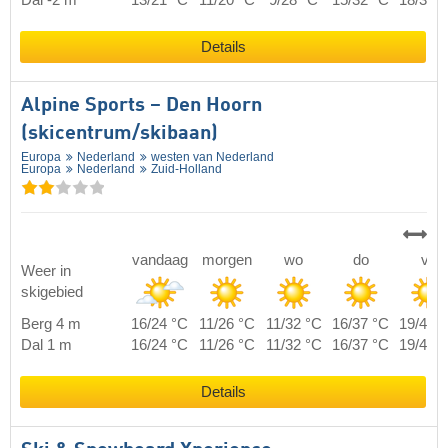
Dal -2 m
13/21 °C
11/20 °C
9/28 °C
15/32 °C
18/35 
Details
Alpine Sports – Den Hoorn
(skicentrum/skibaan)
Europa
Nederland
westen van Nederland
Europa
Nederland
Zuid-Holland
vandaag
morgen
wo
do
vr
Weer in
skigebied
Berg 4 m
16/24 °C
11/26 °C
11/32 °C
16/37 °C
19/40 
Dal 1 m
16/24 °C
11/26 °C
11/32 °C
16/37 °C
19/40 
Details