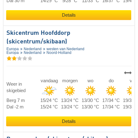
Dal 30 m
14/29 °C
9/28 °C
11/33 °C
16/37 °C
19/40 
Details
Skicentrum Hoofddorp
(skicentrum/skibaan)
Europa
Nederland
westen van Nederland
Europa
Nederland
Noord-Holland
vandaag
morgen
wo
do
vr
Weer in
skigebied
Berg 7 m
15/24 °C
13/24 °C
13/30 °C
17/34 °C
19/37 
Dal -2 m
15/24 °C
13/24 °C
13/30 °C
17/34 °C
19/37 
Details