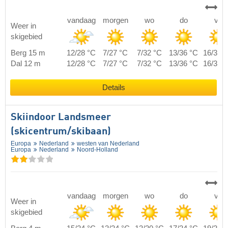
vandaag
morgen
wo
do
vr
Weer in
skigebied
Berg 15 m
12/28 °C
7/27 °C
7/32 °C
13/36 °C
16/38 
Dal 12 m
12/28 °C
7/27 °C
7/32 °C
13/36 °C
16/38 
Details
Skiindoor Landsmeer
(skicentrum/skibaan)
Europa
Nederland
westen van Nederland
Europa
Nederland
Noord-Holland
vandaag
morgen
wo
do
vr
Weer in
skigebied