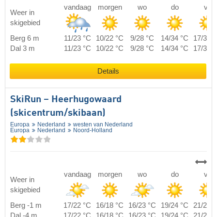
vandaag
morgen
wo
do
vr
Weer in
skigebied
Berg 6 m
11/23 °C
10/22 °C
9/28 °C
14/34 °C
17/37 
Dal 3 m
11/23 °C
10/22 °C
9/28 °C
14/34 °C
17/37 
Details
SkiRun – Heerhugowaard
(skicentrum/skibaan)
Europa
Nederland
westen van Nederland
Europa
Nederland
Noord-Holland
vandaag
morgen
wo
do
vr
Weer in
skigebied
Berg -1 m
17/22 °C
16/18 °C
16/23 °C
19/24 °C
21/26 
Dal -4 m
17/22 °C
16/18 °C
16/23 °C
19/24 °C
21/26 