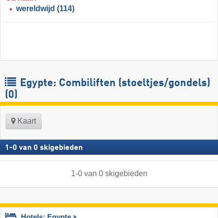
wereldwijd
(114)
Egypte: Combiliften (stoeltjes/gondels)
(0)
Kaart
1
-
0
van
0
skigebieden
1
-
0
van
0
skigebieden
Hotels: Egypte