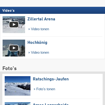
Video's
Zillertal Arena
Video tonen
Hochkönig
Video tonen
Foto's
Ratschings-Jaufen
Foto's tonen