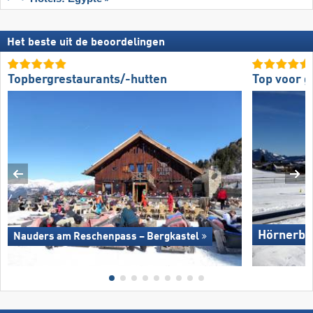
Het beste uit de beoordelingen
Topbergrestaurants/-hutten
Top voor 
Hörnerba
Nauders am Reschenpass – Bergkastel