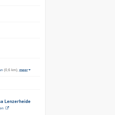
an
(0,6 km),
meer
sa Lenzerheide
ven