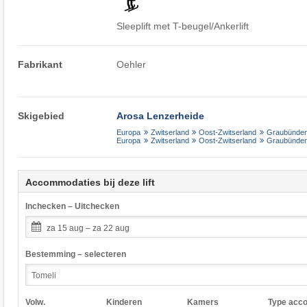
Sleeplift met T-beugel/Ankerlift
Fabrikant
Oehler
Skigebied
Arosa Lenzerheide
Europa
Zwitserland
Oost-Zwitserland
Graubünde
Europa
Zwitserland
Oost-Zwitserland
Graubünde
Accommodaties bij deze lift
Inchecken – Uitchecken
za 15 aug – za 22 aug
Bestemming – selecteren
Volw.
Kinderen
Kamers
Type acc