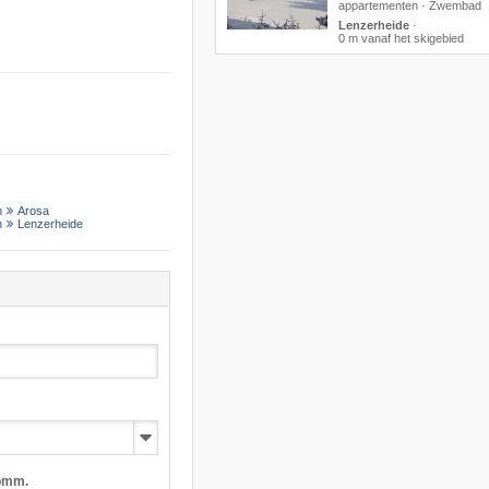
appartementen · Zwembad
Lenzerheide
·
0 m vanaf het skigebied
n
Arosa
n
Lenzerheide
omm.