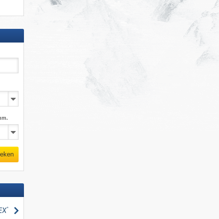
mm.
eken
zoeken