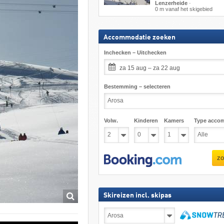
Lenzerheide
·
0 m vanaf het skigebied
Accommodatie zoeken
Inchecken – Uitchecken
za 15 aug – za 22 aug
Bestemming – selecteren
Volw.
Kinderen
Kamers
Type acco
zo
Skireizen incl. skipas
Skireizen
incl.