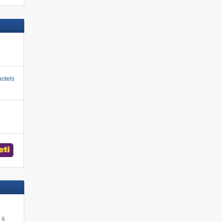
otels
s &