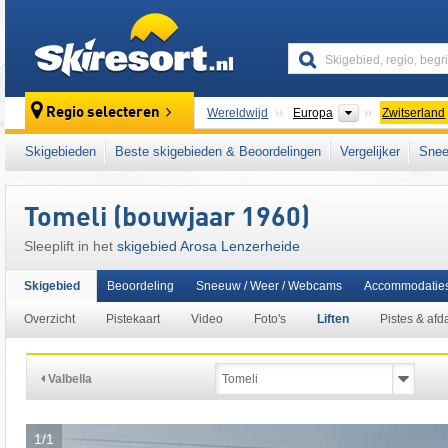
skiresort
Continenten
Regio selecteren
Wereldwijd
Europa
Zwitserland
Continenten
Wereldwijd
Europa
Zwitserland
Skigebieden
Beste skigebieden & Beoordelingen
Vergelijker
Snee
Dit skigebied ligt ook in:
Churwaldnertal
,
Sc
Zwitserse Alpen
,
oostelijk deel van de Alpen
,
Tomeli (bouwjaar 1960)
Sleeplift in het
skigebied Arosa Lenzerheide
Skigebied
Beoordeling
Sneeuw / Weer / Webcams
Accommodatie
Overzicht
Pistekaart
Video
Foto's
Liften
Pistes & afd
Valbella
1/1