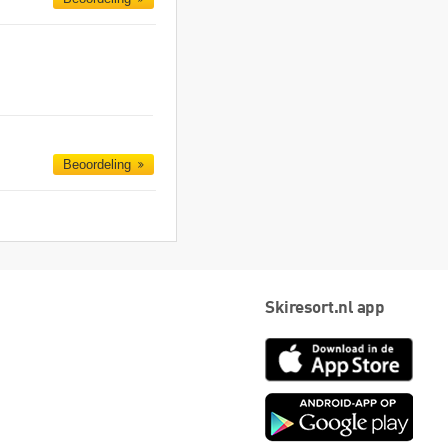
Beoordeling
Skiresort.nl app
App
Store
Goog
play