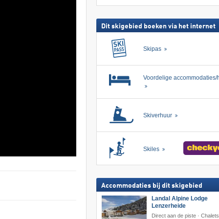
skipas
zoeken
Dit skigebied boeken via het internet
Skipas
Voordelige accommodaties/h
Skiverhuur
Skiles
Accommodaties bij dit skigebied
Landal Alpine Lodge
Lenzerheide
Direct aan de piste · Chalet