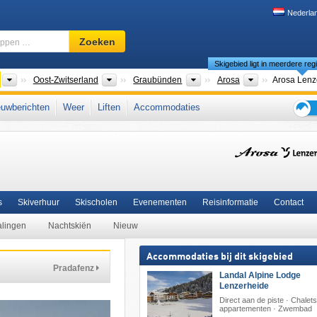
Nederla
Skigebied,
Zoeken
regio,
Skigebied ligt in meerdere reg
begrippen
…
Landen
Macroregio's
Kantons
Toeristische r
Oost-Zwitserland
Graubünden
Arosa
Arosa Lenz
Landen
Macroregio's
Toeristische regio's
Oost-Zwitserland
...
Lenzerheide
Arosa Lenzerheid
uwberichten
Weer
Liften
Accommodaties
hanfigg
,
Plessur-Alpen
,
westelijke deel van de oostelijke Alpen
,
Duits Zwitserland
,
Tips
Alpen
,
West-Europa
,
Midden-Europa
voor
de
skiva
s
Skiverhuur
Skischolen
Evenementen
Reisinformatie
Contact
alingen
Nachtskiën
Nieuw
Accommodaties bij dit skigebied
Pradafenz
Landal Alpine Lodge
Lenzerheide
Direct aan de piste · Chalet
appartementen · Zwembad