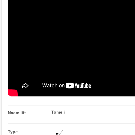
Tomeli
Naam lift
Type