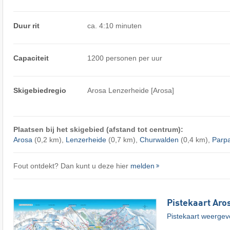
Duur rit
ca. 4:10 minuten
Capaciteit
1200 personen per uur
Skigebiedregio
Arosa Lenzerheide [Arosa]
Plaatsen bij het skigebied (afstand tot centrum):
Arosa
(0,2 km),
Lenzerheide
(0,7 km),
Churwalden
(0,4 km),
Parp
Fout ontdekt? Dan kunt u deze hier
melden
Pistekaart Aro
Pistekaart weerge