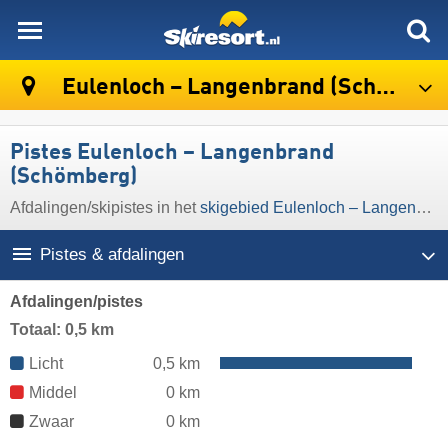
skiresort
Eulenloch – Langenbrand (Schömberg)
Pistes Eulenloch – Langenbrand
(Schömberg)
Afdalingen/​skipistes in het
skigebied Eulenloch – Langenbrand (Schömberg)
Pistes & afdalingen
Afdalingen/pistes
Totaal: 0,5 km
Licht
0,5 km
Middel
0 km
Zwaar
0 km