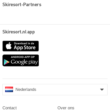
Skiresort-Partners
Skiresort.nl app
App
Store
Google
play
Nederlands
Contact
Over ons