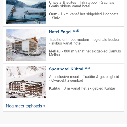
Chalets & suites · Infinitypool · Sauna’s ·
Gratis skibus vanaf hotel
Oetz
·
1 km vanaf het skigebied Hochoetz
– Oetz
S
Hotel Engel ***
Traditie ontmoet modern · regionale keuken
· skibus vanaf hotel
Mellau
·
800 m vanaf het skigebied Damüls
Mellau
Sporthotel Kühtai ****
All-inclusive resort · Traditie & gezelligheid
· Overdekt zwembad
Kühtai
·
0 m vanaf het skigebied Kühtai
Nog meer tophotels