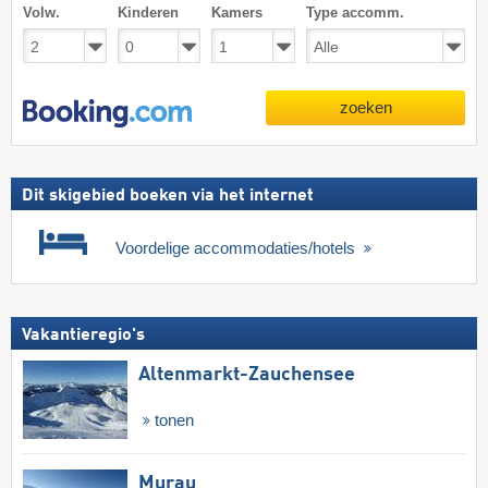
Volw.
Kinderen
Kamers
Type accomm.
zoeken
Dit skigebied boeken via het internet
Voordelige accommodaties/hotels
Vakantieregio's
Altenmarkt-Zauchensee
tonen
Murau