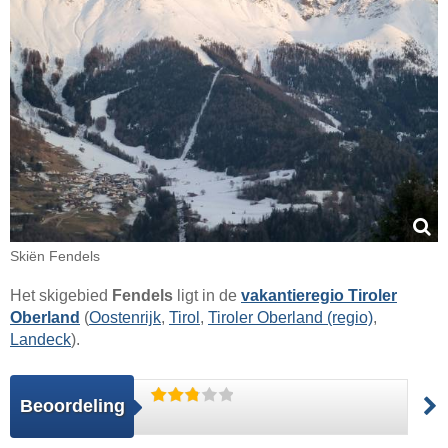
Skiën Fendels
Het skigebied
Fendels
ligt in de
vakantieregio Tiroler
Oberland
(
Oostenrijk
,
Tirol
,
Tiroler Oberland (regio)
,
Landeck
).
Beoordeling