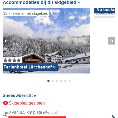
Accommodaties bij dit skigebied »
Nu boeken
Voordelige a
13 km vanaf het skigebied
Ferienhotel Lärchenhof »
Sneeuwbericht »
Skigebied gesloten
0 van 8,5 km piste
(0% open)