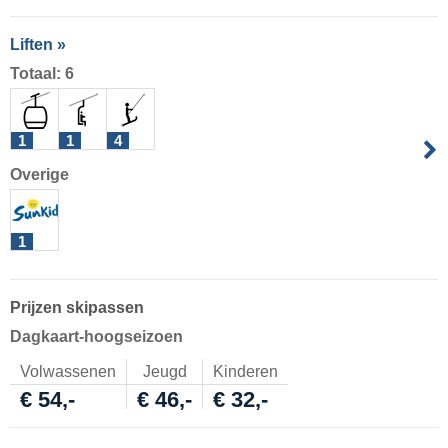
Liften »
Totaal: 6
1
1
4
Overige
1
Prijzen skipassen
Dagkaart-hoogseizoen
Volwassenen
Jeugd
Kinderen
€ 54,-
€ 46,-
€ 32,-