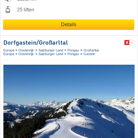
25 liften
Details
Dorfgastein/​Großarltal
Europa
Oostenrijk
Salzburger Land
Pongau
Großarltal
Europa
Oostenrijk
Salzburger Land
Pongau
Gastein