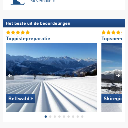
Skiverhuur
Het beste uit de beoordelingen
Toppistepreparatie
Topsneeuw
Bellwald
Skiregion