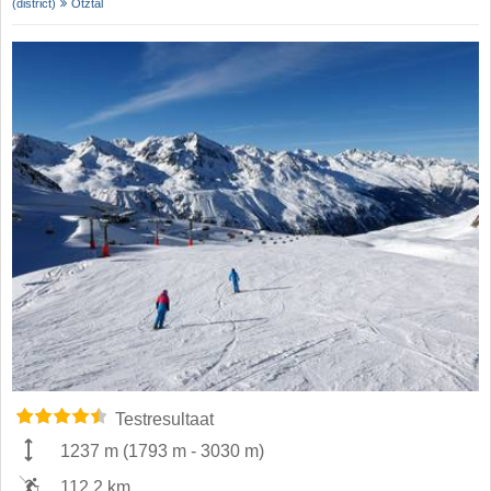
(district)
Ötztal
Testresultaat
1237 m
(
1793 m
-
3030 m
)
112,2 km