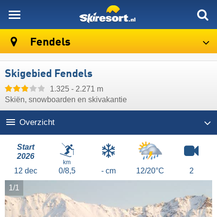
skiresort
Fendels
Skigebied Fendels
1.325 - 2.271 m
Skiën, snowboarden en skivakantie
Overzicht
Start
2026
km
12
dec
0/8,5
- cm
12/20°C
2
1/1