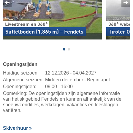
Livestream en 360°
360° webc
Sattelboden (1.865 m) – Fendels
Tiroler O
Openingstijden
Huidige seizoen:
12.12.2026 - 04.04.2027
Algemene seizoen:
Midden december - Begin april
Openingstijden:
09:00 - 16:00
Opmerking: De openingstijden zijn algemene informatie
van het skigebied Fendels en kunnen afhankelijk van de
sneeuwcondities, werkdagen, vakanties en feestdagen
variëren.
Skiverhuur »