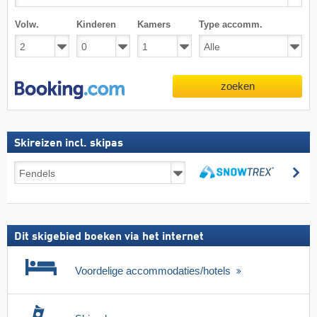
Volw.
Kinderen
Kamers
Type accomm.
zoeken
Skireizen incl. skipas
Skireizen
zo
incl.
zoeken
skipas
Dit skigebied boeken via het internet
Voordelige accommodaties/hotels