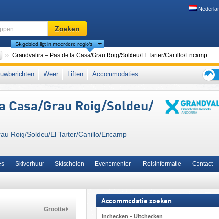
Nederla
Skigebied,
Zoeken
regio,
Skigebied ligt in meerdere regio's
begrippen
…
Landen
Grandvalira – Pas de la Casa/​Grau Roig/​Soldeu/​El Tarter/​Canillo/​Encamp
eeën
,
oostelijke Pyreneeën
,
Pyreneeën
,
Ikon Pass
uwberichten
Weer
Liften
Accommodaties
Tips
voor
 Casa/​Grau Roig/​Soldeu/​
de
skiva
u Roig/​Soldeu/​El Tarter/​Canillo/​Encamp
es
Skiverhuur
Skischolen
Evenementen
Reisinformatie
Contact
Accommodatie zoeken
Grootte
Inchecken – Uitchecken