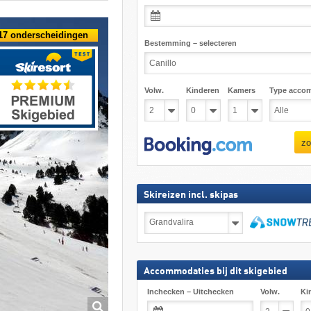
17 onderscheidingen
Bestemming – selecteren
Volw.
Kinderen
Kamers
Type acco
zo
Skireizen incl. skipas
Skireizen
incl.
skipas
zoeken
Accommodaties bij dit skigebied
Inchecken – Uitchecken
Volw.
Ki