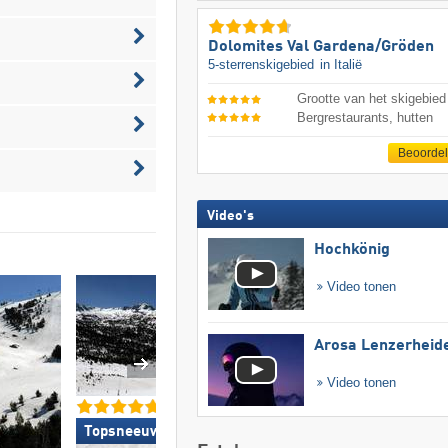
Dolomites Val Gardena/​Gröden
5-sterrenskigebied
in Italië
Grootte van het skigebied
Bergrestaurants, hutten
Beoorde
Video's
Hochkönig
Video tonen
Arosa Lenzerheid
Video tonen
Topsneeuwzekerheid »
Top voor gezinne