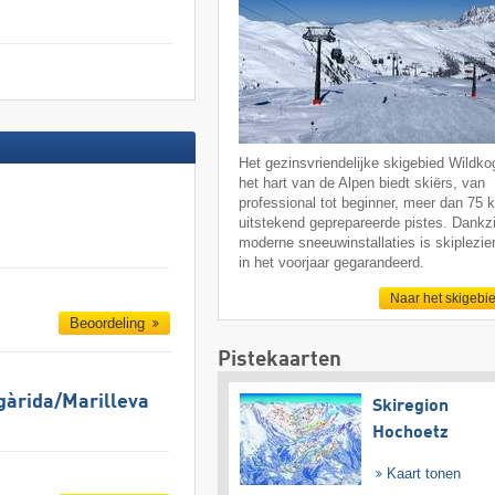
Het gezinsvriendelijke skigebied Wildkog
het hart van de Alpen biedt skiërs, van
professional tot beginner, meer dan 75 
uitstekend geprepareerde pistes. Dankzi
moderne sneeuwinstallaties is skiplezier
in het voorjaar gegarandeerd.
Naar het skigebi
Beoordeling
Pistekaarten
gàrida/​Marilleva
Skiregion
Hochoetz
Kaart tonen