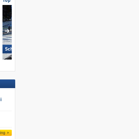
Top voor gezinnen
Topsneeuwzekerheid
Kitzsteinhorn/​Maiskogel -
Schlick 2000 – Fulpmes
Kaprun
i
ling