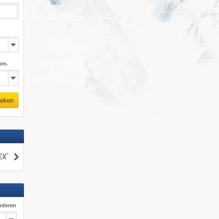
mm.
eken
zoeken
nderen