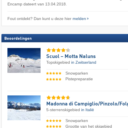
Encamp dateert van 13.04.2018.
Fout ontdekt? Dan kunt u deze hier
melden
Beoordelingen
Scuol – Motta Naluns
Topskigebied
in Zwitserland
Snowparken
Pistepreparatie
Madonna di Campiglio/​Pinzolo/​Fol
5-sterrenskigebied
in Italië
Snowparken
Grootte van het skigebied