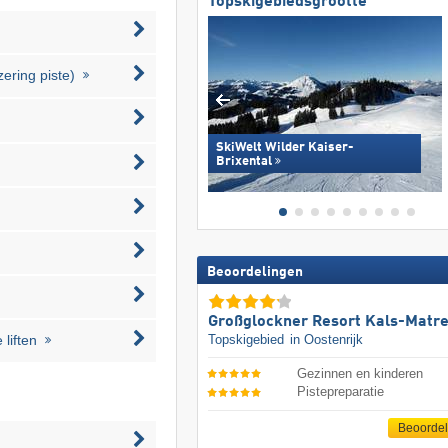
Topskigebiedsgrootte
zering piste)
SkiWelt Wilder Kaiser-
Brixental
Beoordelingen
Großglockner Resort Kals-Matre
Topskigebied
in Oostenrijk
liften
Gezinnen en kinderen
Pistepreparatie
Beoorde