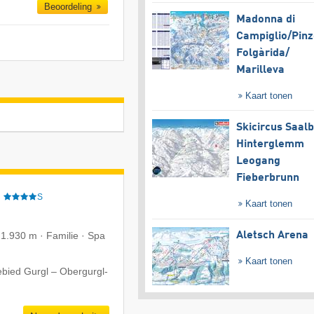
Beoordeling
Madonna di
Campiglio/​Pinz
Folgàrida/​
Marilleva
Kaart tonen
Skicircus Saal
Hinterglemm
Leogang
Fieberbrunn
e
S
Kaart tonen
 1.930 m · Familie · Spa
Aletsch Arena
Kaart tonen
ebied Gurgl – Obergurgl-