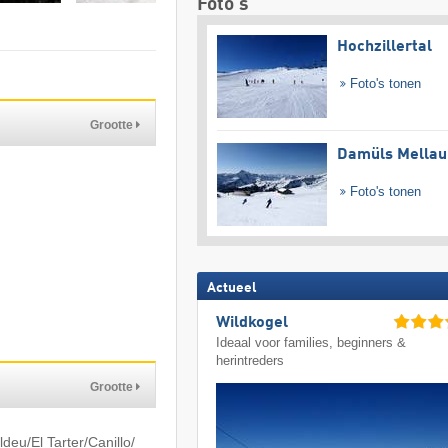
Foto's
Hochzillertal
Foto's tonen
Grootte
Damüls Mellau
Foto's tonen
Actueel
Wildkogel
Ideaal voor families, beginners &
herintreders
Grootte
u/​El Tarter/​Canillo/​