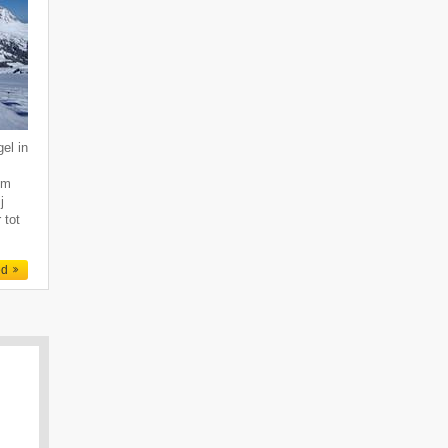
el in
km
j
 tot
ed