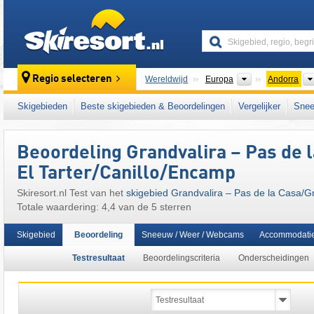
skiresort
Continenten
Regio selecteren
Wereldwijd
Europa
Andorra
Dit skigebied ligt ook in:
Andorraanse Pyren
Skigebieden
Beste skigebieden & Beoordelingen
Vergelijker
Snee
Beoordeling Grandvalira – Pas de la
El Tarter/​Canillo/​Encamp
Skiresort.nl Test van het
skigebied Grandvalira – Pas de la Casa/​Gra
Totale waardering: 4,4 van de 5 sterren
Skigebied
Beoordeling
Sneeuw / Weer / Webcams
Accommodati
Testresultaat
Beoordelingscriteria
Onderscheidingen