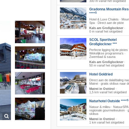
300 m vanaf het skigebied
Gradonna Mountain Res
S
****
Hotel & Luxe Chalets · Moun
Spa · Direct aan de piste
Kals am Großglockner
·
0 m vanaf het skigebied
SCOL Sporthotel
Großglockner ***
Perfecte ligging bij de pistes 
Wekelijkse programma’s ·
Zwembad & sauna
Kals am Großglockner
·
50 m vanaf het skigebied
Hotel Goldried
Direct aan de dalafdaling na
Matrei · gratis skibus naar de 
Matrei in Osttirol
·
1,5 km vanaf het skigebied
S
Naturhotel Outside ****
Natuur & milieu · NatuurSPA 
regionale gourmetkeuken · g
skibus
Matrei in Osttirol
·
1 km vanaf het skigebied