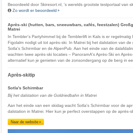
Beoordeeld door
Skiresort.nl
, 's werelds grootste testportaal van s
Zo wordt er beoordeeld
Après-ski (hutten, bars, sneeuwbars, cafés, feestzalen) Groß
Matrei
In Tembler's Partyhimmel bij de Temblerlift in Kals is er regelmatig
Figolalm nodigt uit tot après-ski. In Matrei bij het dalstation van d
Sotla's Schirmbar en de AlpenPub. Aan het einde van de dalafdalin
wachten twee après-ski locaties – PanoramA's Après-Ski en Après-S
alternatief kun je genieten van de zonsondergang op de berg in ee
Après-skitip
Sotla's Schirmbar
Bij het dalstation van de Goldriedbahn in Matrei
Aan het einde van een skidag wacht Sotla's Schirmbar voor de après
dalstation in Matrei. Hier kun je perfect overstappen op de après-sk
Naar de website