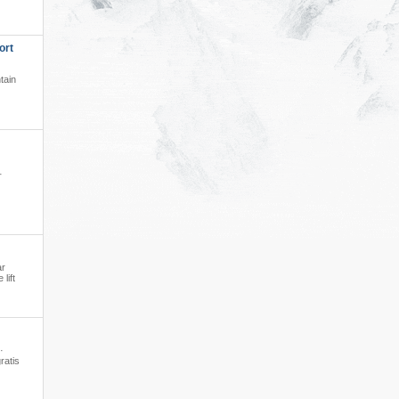
ort
tain
·
ar
lift
·
ratis