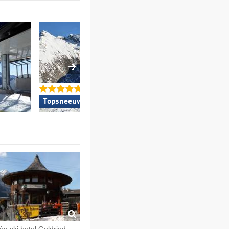
Topsneeuwzekerheid »
Top voor gezinne