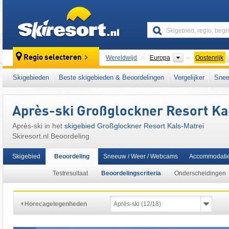
skiresort
Continenten
Regio selecteren
Wereldwijd
Europa
Oostenrijk
Dit skigebied ligt ook in:
Granatspitzgroep
,
L
Skigebieden
Beste skigebieden & Beoordelingen
Vergelijker
Snee
centrale deel van de oostelijke Alpen
,
het we
West-Europa
,
Midden-Europa
,
Europese Un
Après-ski Großglockner Resort Ka
Après-ski in het
skigebied Großglockner Resort Kals-Matrei
Skiresort.nl Beoordeling
Skigebied
Beoordeling
Sneeuw / Weer / Webcams
Accommodati
Testresultaat
Beoordelingscriteria
Onderscheidingen
Horecagelegenheden