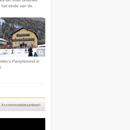
ès-ski hotel Goldried
 het einde van de…
bler's Partyhimmel in
s
Accommodatieaanbod