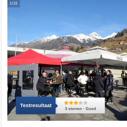
1/16
Testresultaat
3 sterren · Goed