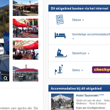
Dit skigebied boeken via het internet
Skipas
Voordelige accommodaties/h
Skiverhuur
Skiles
Accommodaties bij dit skigebied
Hotel Taurerwirt ****
Skiën tot aan de deur · Skib
Wellness · Rust & Natuur
nieten van après-ski. De
Kals am Großglockner
·