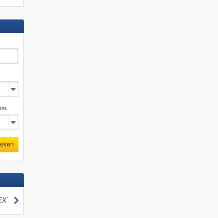
mm.
eken
zoeken