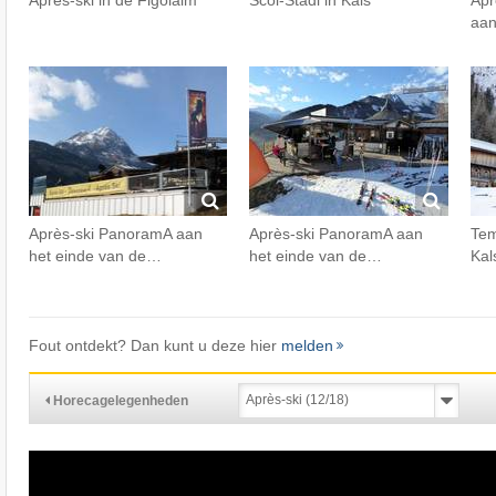
Après-ski in de Figolalm
Scol-Stadl in Kals
Apr
aan
Après-ski PanoramA aan
Après-ski PanoramA aan
Tem
het einde van de…
het einde van de…
Kal
Fout ontdekt? Dan kunt u deze hier
melden
Horecagelegenheden