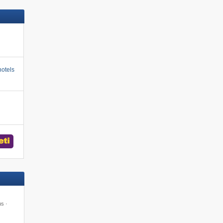
otels
us ·