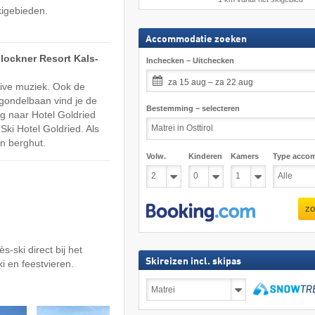
kigebieden.
Accommodatie zoeken
glockner Resort Kals-
Inchecken – Uitchecken
za 15 aug – za 22 aug
 live muziek. Ook de
e gondelbaan vind je de
Bestemming – selecteren
g naar Hotel Goldried
ki Hotel Goldried. Als
n berghut.
Volw.
Kinderen
Kamers
Type acco
zo
-ski direct bij het
Skireizen incl. skipas
i en feestvieren.
Skireizen
incl.
skipas
zoeken