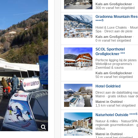
Kals am Großglockner
·
300 m vanaf het skigebied
Gradonna Mountain Res
S
****
Hotel & Luxe Chalets · Moun
Spa · Direct aan de piste
Kals am Großglockner
·
0 m vanaf het skigebied
SCOL Sporthotel
Großglockner ***
Perfecte ligging bij de pistes 
Wekelijkse programma’s ·
Zwembad & sauna
Kals am Großglockner
·
50 m vanaf het skigebied
Hotel Goldried
Direct aan de dalafdaling na
Matrei · gratis skibus naar de 
Matrei in Osttirol
·
1,5 km vanaf het skigebied
S
Naturhotel Outside ****
Natuur & milieu · NatuurSPA 
regionale gourmetkeuken · g
skibus
Matrei in Osttirol
·
1 km vanaf het skigebied