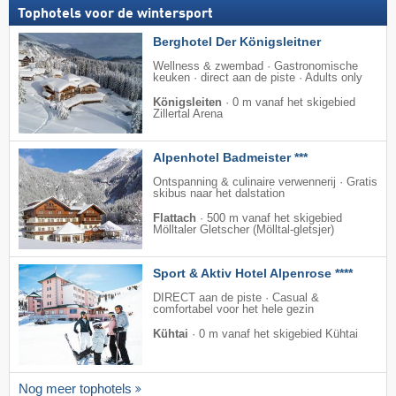
Tophotels voor de wintersport
Berghotel Der Königsleitner
Wellness & zwembad · Gastronomische
keuken · direct aan de piste · Adults only
Königsleiten
·
0 m vanaf het skigebied
Zillertal Arena
Alpenhotel Badmeister ***
Ontspanning & culinaire verwennerij · Gratis
skibus naar het dalstation
Flattach
·
500 m vanaf het skigebied
Mölltaler Gletscher (Mölltal-gletsjer)
Sport & Aktiv Hotel Alpenrose ****
DIRECT aan de piste · Casual &
comfortabel voor het hele gezin
Kühtai
·
0 m vanaf het skigebied Kühtai
Nog meer tophotels