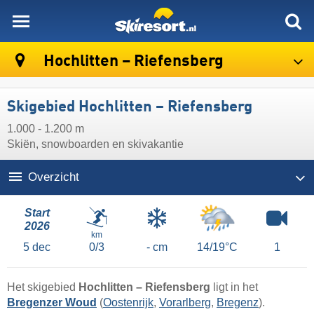
skiresort
Hochlitten – Riefensberg
Skigebied Hochlitten – Riefensberg
1.000 - 1.200 m
Skiën, snowboarden en skivakantie
Overzicht
Start
2026
km
5
dec
0/3
- cm
14/19°C
1
Het skigebied
Hochlitten – Riefensberg
ligt in het
Bregenzer Woud
(
Oostenrijk
,
Vorarlberg
,
Bregenz
).