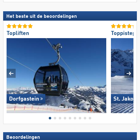
Het beste uit de beoordelingen
Topliften
Toppistepr
Dorfgastein
St. Jakob 
Beoordelingen