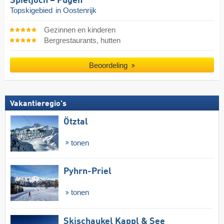
Spieljoch – Fügen
Topskigebied
in Oostenrijk
Gezinnen en kinderen
Bergrestaurants, hutten
Beoordeling
Vakantieregio's
Ötztal
tonen
Pyhrn-Priel
tonen
Skischaukel Kappl & See