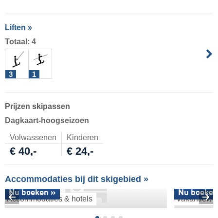
Liften »
Totaal: 4
3
1
Prijzen skipassen
Dagkaart-hoogseizoen
Volwassenen
Kinderen
€ 40,-
€ 24,-
Accommodaties bij dit skigebied »
Nu boeken »
Nu boeken
Accommodaties & hotels
Vakantiewo