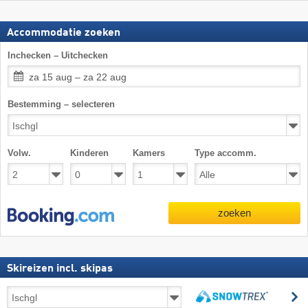
Accommodatie zoeken
Inchecken – Uitchecken
za 15 aug – za 22 aug
Bestemming – selecteren
Volw.
Kinderen
Kamers
Type accomm.
zoeken
Skireizen incl. skipas
Skireizen
z
incl.