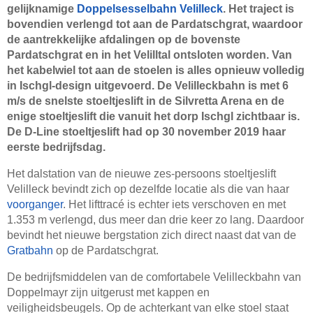
gelijknamige
Doppelsesselbahn Velilleck
. Het traject is
bovendien verlengd tot aan de Pardatschgrat, waardoor
de aantrekkelijke afdalingen op de bovenste
Pardatschgrat en in het Velilltal ontsloten worden. Van
het kabelwiel tot aan de stoelen is alles opnieuw volledig
in Ischgl-design uitgevoerd. De Velilleckbahn is met 6
m/s de snelste stoeltjeslift in de Silvretta Arena en de
enige stoeltjeslift die vanuit het dorp Ischgl zichtbaar is.
De D-Line stoeltjeslift had op 30 november 2019 haar
eerste bedrijfsdag.
Het dalstation van de nieuwe zes-persoons stoeltjeslift
Velilleck bevindt zich op dezelfde locatie als die van haar
voorganger
. Het lifttracé is echter iets verschoven en met
1.353 m verlengd, dus meer dan drie keer zo lang. Daardoor
bevindt het nieuwe bergstation zich direct naast dat van de
Gratbahn
op de Pardatschgrat.
De bedrijfsmiddelen van de comfortabele Velilleckbahn van
Doppelmayr zijn uitgerust met kappen en
veiligheidsbeugels. Op de achterkant van elke stoel staat