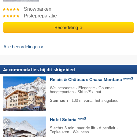
Snowparken
Pistepreparatie
Beoordeling
Alle beoordelingen
Accommodaties bij dit skigebied
S
Relais & Châteaux Chasa Montana *****
Wellnessoase · Elegantie · Gourmet
hoogtepunten · Ski in/Ski out
Samnaun
·
100 m vanaf het skigebied
S
Hotel Solaria ****
Slechts 3 min. naar de lift · Alpenflair ·
Topkeuken · Wellness