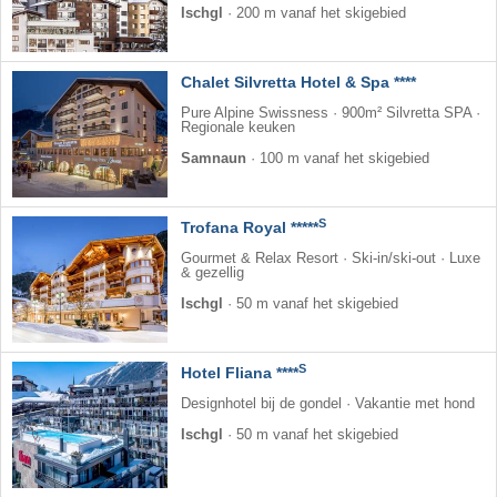
Ischgl
·
200 m vanaf het skigebied
Chalet Silvretta Hotel & Spa ****
Pure Alpine Swissness · 900m² Silvretta SPA ·
Regionale keuken
Samnaun
·
100 m vanaf het skigebied
S
Trofana Royal *****
Gourmet & Relax Resort · Ski-in/ski-out · Luxe
& gezellig
Ischgl
·
50 m vanaf het skigebied
S
Hotel Fliana ****
Designhotel bij de gondel · Vakantie met hond
Ischgl
·
50 m vanaf het skigebied