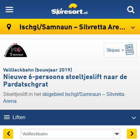
skiresort
Ischgl/​Samnaun – Silvretta Arena
Skipas
Velilleckbahn (bouwjaar 2019)
Nieuwe 6-persoons stoeltjeslift naar de
Pardatschgrat
Stoeltjeslift in het
skigebied Ischgl/​Samnaun – Silvretta
Arena
Liften