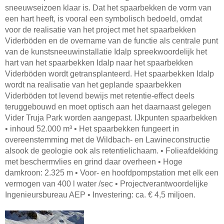
sneeuwseizoen klaar is. Dat het spaarbekken de vorm van
een hart heeft, is vooral een symbolisch bedoeld, omdat
voor de realisatie van het project met het spaarbekken
Viderböden en de overname van de functie als centrale punt
van de kunstsneeuwinstallatie Idalp spreekwoordelijk het
hart van het spaarbekken Idalp naar het spaarbekken
Viderböden wordt getransplanteerd. Het spaarbekken Idalp
wordt na realisatie van het geplande spaarbekken
Viderböden tot levend bewijs met retentie-effect deels
teruggebouwd en moet optisch aan het daarnaast gelegen
Vider Truja Park worden aangepast. IJkpunten spaarbekken
• inhoud 52.000 m³ • Het spaarbekken fungeert in
overeenstemming met de Wildbach- en Lawineconstructie
alsook de geologie ook als retentielichaam. • Folieafdekking
met beschermvlies en grind daar overheen • Hoge
damkroon: 2.325 m • Voor- en hoofdpompstation met elk een
vermogen van 400 l water /sec • Projectverantwoordelijke
Ingenieursbureau AEP • Investering: ca. € 4,5 miljoen.