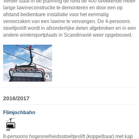
Verder staat in de planning de rond de 400 strekkende meter
lange lawineconstructie te demonteren en door een op
afstand bedienbare installatie voor het eenmalig
veroorzaken van een lawine te vervangen. De 4-persoons
stoeltjeslift wordt in afzonderlijke delen afgebroken en in een
andere wintersportplaats in Scandinavië weer opgebouwd.
2016/2017
Flimjochbahn
8-persoons hogesnelheidsstoeltjeslift (koppelbaar) met kap