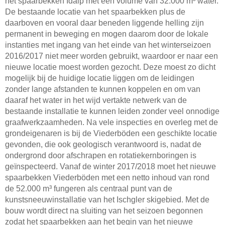
het spaarbekken Idalp met een volume van 32.000 m³ water.
De bestaande locatie van het spaarbekken plus de
daarboven en vooral daar beneden liggende helling zijn
permanent in beweging en mogen daarom door de lokale
instanties met ingang van het einde van het winterseizoen
2016/2017 niet meer worden gebruikt, waardoor er naar een
nieuwe locatie moest worden gezocht. Deze moest zo dicht
mogelijk bij de huidige locatie liggen om de leidingen
zonder lange afstanden te kunnen koppelen en om van
daaraf het water in het wijd vertakte netwerk van de
bestaande installatie te kunnen leiden zonder veel onnodige
graafwerkzaamheden. Na vele inspecties en overleg met de
grondeigenaren is bij de Viederböden een geschikte locatie
gevonden, die ook geologisch verantwoord is, nadat de
ondergrond door afschrapen en rotatiekernboringen is
geïnspecteerd. Vanaf de winter 2017/2018 moet het nieuwe
spaarbekken Viederböden met een netto inhoud van rond
de 52.000 m³ fungeren als centraal punt van de
kunstsneeuwinstallatie van het Ischgler skigebied. Met de
bouw wordt direct na sluiting van het seizoen begonnen
zodat het spaarbekken aan het begin van het nieuwe