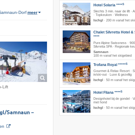
S
Hotel Solaria ****
Slechts 3 min. naar de lift · A
Samnaun-Dorf
meer
· Topkeuken · Wellness
Ischgl
·
200 m vanaf het sk
Chalet Silvretta Hotel &
****
Pure Alpine Swissness · 90
Silvretta SPA · Regionale k
Samnaun
·
100 m vanaf het skigebied
S
Trofana Royal *****
Gourmet & Relax Resort · S
in/ski-out · Luxe & gezellig
Ischgl
·
50 m vanaf het skig
-Lift
S
Hotel Fliana ****
Designhotel bij de gondel · V
met hond
Ischgl
·
50 m vanaf het skig
hgl/​Samnaun –
ven