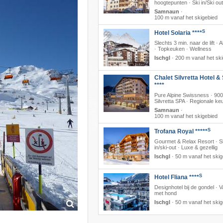
hoogtepunten · Ski in/Ski out
Samnaun
·
100 m vanaf het skigebied
S
Hotel Solaria ****
Slechts 3 min. naar de lift · A
· Topkeuken · Wellness
Ischgl
·
200 m vanaf het sk
Chalet Silvretta Hotel &
****
Pure Alpine Swissness · 90
Silvretta SPA · Regionale k
Samnaun
·
100 m vanaf het skigebied
S
Trofana Royal *****
Gourmet & Relax Resort · S
in/ski-out · Luxe & gezellig
Ischgl
·
50 m vanaf het skig
S
Hotel Fliana ****
Designhotel bij de gondel · V
met hond
Ischgl
·
50 m vanaf het skig