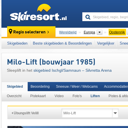
skiresort
Continenten
Regio selecteren
Wereldwijd
Europa
Oostenrijk
Continenten
Wereldwijd
Europa
Zwitserland
Skigebieden
Beste skigebieden & Beoordelingen
Vergelijker
Snee
Dit skigebied ligt ook in:
Paznauntal
,
Samna
Tiroler Alpen
,
centrale deel van de oostelijk
Milo-Lift (bouwjaar 1985)
Oostenrijkse Alpen
,
oostelijk deel van de Al
Sleeplift in het
skigebied Ischgl/​Samnaun – Silvretta Arena
Skigebied
Beoordeling
Sneeuw / Weer / Webcams
Accommodatie
Overzicht
Pistekaart
Video
Foto's
Liften
Pistes & afd
Übungslift Velill