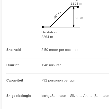
2289 m
282 m
25 m
Dalstation
2264 m
Snelheid
2,50 meter per seconde
Duur rit
1:48 minuten
Capaciteit
792 personen per uur
Skigebiedregio
Ischgl/​Samnaun – Silvretta Arena [Samnaun