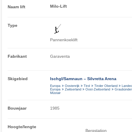
Milo-Lift
Naam lift
Type
Pannenkoeklift
Fabrikant
Garaventa
Skigebied
Ischgl/​Samnaun – Silvretta Arena
Europa
Oostenrijk
Tirol
Tiroler Oberland
Lande
Europa
Zwitserland
Oost-Zwitserland
Graubünde
Müstair
Bouwjaar
1985
Hoogte/lengte
Bergstation