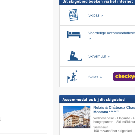
Dit skigebied boeken via het internet
Skipas
Voordelige accommodaties/h
Skiverhuur
Skiles
Accommodaties bij dit skigebied
Relais & Châteaux Cha
S
Montana *****
]
Wellnessoase · Elegantie ·
hoogtepunten · Ski in/Ski out
Samnaun
·
100 m vanaf het skigebied