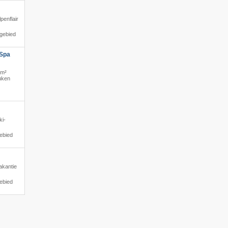
lpenflair
igebied
 Spa
0m²
euken
ki-
ebied
akantie
ebied