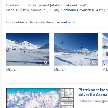
Plaatsen bij het skigebied (afstand tot centrum):
Ischgl
(0,3 km),
Samnaun
(0,3 km),
Samnaun-Ravaisch
(0,4 km),
Fout ontdekt? Dan kunt u deze hier
melden
Milo-Lift
Milo-Lift
Milo
Pistekaart Isc
Silvretta Arena
Pistekaart weerge