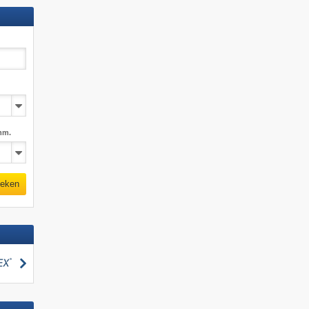
mm.
eken
zoeken