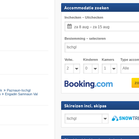
Accommodatie zoeken
Inchecken – Uitchecken
za 8 aug – za 15 aug
Bestemming – selecteren
Volw.
Kinderen
Kamers
Type acco
zo
ck
Paznaun-Ischgl
n
Engadin Samnaun Val
Skireizen incl. skipas
Skireizen
incl.
skipas
zoeken