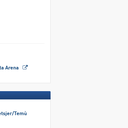
tta Arena
etsjer/​​Temù