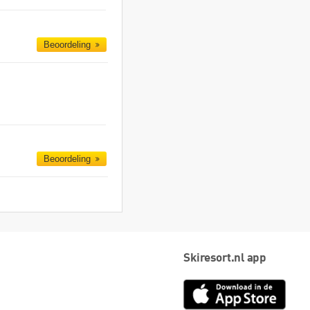
Beoordeling
Beoordeling
Skiresort.nl app
App
Store