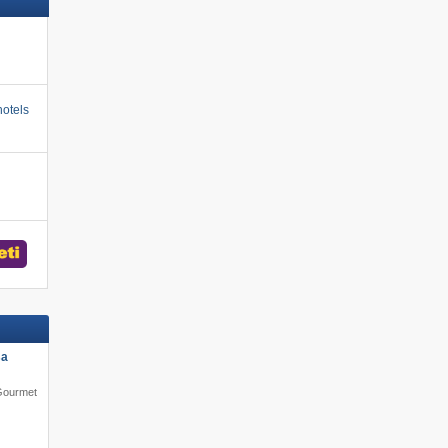
otels
sa
 Gourmet