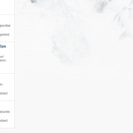
lpenflair
igebied
 Spa
0m²
euken
ki-
ebied
akantie
ebied