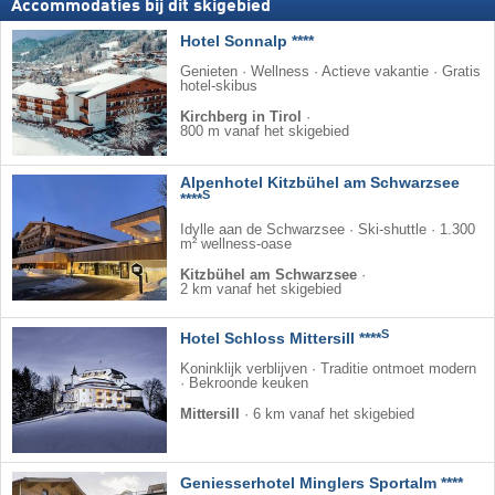
Accommodaties bij dit skigebied
Hotel Sonnalp ****
Genieten · Wellness · Actieve vakantie · Gratis
hotel-skibus
Kirchberg in Tirol
·
800 m vanaf het skigebied
Alpenhotel Kitzbühel am Schwarzsee
S
****
Idylle aan de Schwarzsee · Ski-shuttle · 1.300
m² wellness-oase
Kitzbühel am Schwarzsee
·
2 km vanaf het skigebied
S
Hotel Schloss Mittersill ****
Koninklijk verblijven · Traditie ontmoet modern
· Bekroonde keuken
Mittersill
·
6 km vanaf het skigebied
Geniesserhotel Minglers Sportalm ****