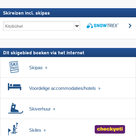
Skireizen incl. skipas
Skireizen
z
incl.
zoeken
skipas
Dit skigebied boeken via het internet
Skipas
Voordelige accommodaties/hotels
Skiverhuur
Skiles