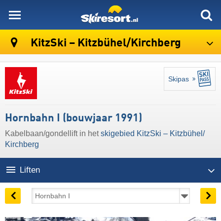
skiresort
KitzSki – Kitzbühel/​Kirchberg
Skipas
Hornbahn I (bouwjaar 1991)
Kabelbaan/gondellift in het
skigebied KitzSki – Kitzbühel/​
Kirchberg
Liften