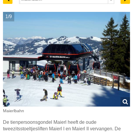
1/9
Maierlbahn
De tienpersoonsgondel Maierl heeft de oude
tweezitsstoeltjesliften Maierl I en Maierl II vervangen. De