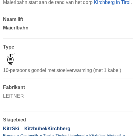
Maierlbahn start aan de rand van het dorp
Kirchberg in Tirol
.
Naam lift
Maierlbahn
Type
10-persoons gondel met stoelverwarming (met 1 kabel)
Fabrikant
LEITNER
Skigebied
KitzSki – Kitzbühel/​Kirchberg
Europa
Oostenrijk
Tirol
Tiroler Unterland
Kitzbühel (district)