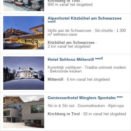
Kirchberg in Tirol
·
800 m vanaf het skigebied
Alpenhotel Kitzbühel am Schwarzsee
S
****
Idylle aan de Schwarzsee · Ski-shuttle · 1.300
m² wellness-oase
Kitzbühel am Schwarzsee
·
2 km vanaf het skigebied
S
Hotel Schloss Mittersill ****
Koninklijk verblijven · Traditie ontmoet modern
· Bekroonde keuken
Mittersill
·
6 km vanaf het skigebied
Geniesserhotel Minglers Sportalm ****
Ski in & Ski out · Gourmetkeuken · Alpin-spa
Kirchberg in Tirol
·
50 m vanaf het skigebied