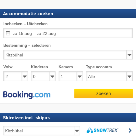
Accommodatie zoeken
Inchecken – Uitchecken
za 15 aug – za 22 aug
Bestemming – selecteren
Volw.
Kinderen
Kamers
Type accomm.
zoeken
Skireizen incl. skipas
Skireizen
z
incl.