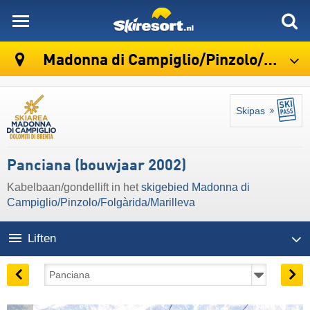
skiresort
Madonna di Campiglio/​Pinzolo/​Folgàrida/​Marilleva
Skipas
Panciana (bouwjaar 2002)
Kabelbaan/gondellift in het
skigebied Madonna di
Campiglio/​Pinzolo/​Folgàrida/​Marilleva
Liften