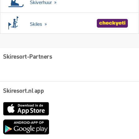
Skiverhuur
Skiles
Skiresort-Partners
Skiresort.nl app
App
Store
Google
play