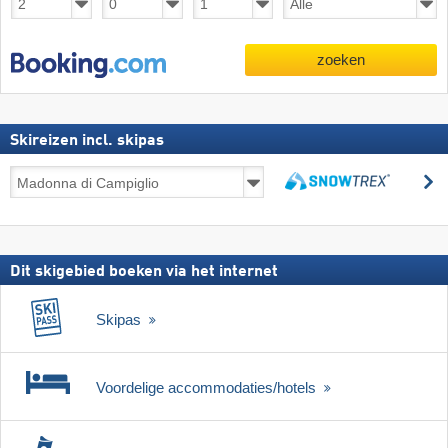
zoeken
Skireizen incl. skipas
Skireizen
z
incl.
zoeken
skipas
Dit skigebied boeken via het internet
Skipas
Voordelige accommodaties/hotels