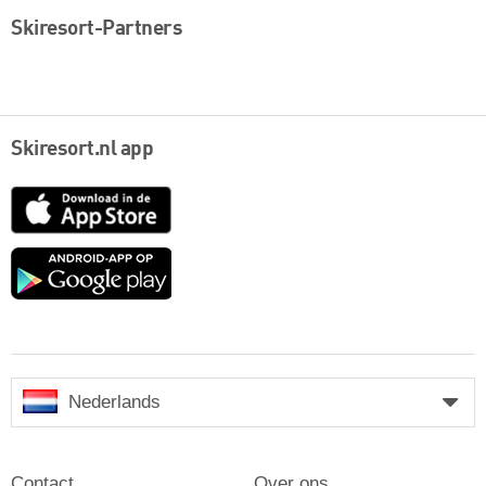
Skiresort-Partners
Skiresort.nl app
App
Store
Google
play
Nederlands
Contact
Over ons