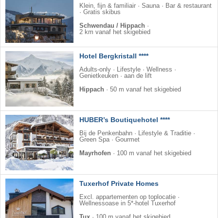
Klein, fijn & familiair · Sauna · Bar & restaurant
· Gratis skibus
Schwendau / Hippach
·
2 km vanaf het skigebied
Hotel Bergkristall ****
Adults-only · Lifestyle · Wellness ·
Genietkeuken · aan de lift
Hippach
·
50 m vanaf het skigebied
HUBER’s Boutiquehotel ****
Bij de Penkenbahn · Lifestyle & Traditie ·
Green Spa · Gourmet
Mayrhofen
·
100 m vanaf het skigebied
Tuxerhof Private Homes
Excl. appartementen op toplocatie ·
Wellnessoase in 5*-hotel Tuxerhof
Tux
·
100 m vanaf het skigebied