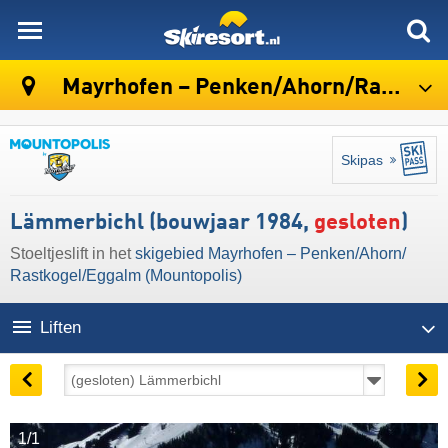
skiresort
Mayrhofen – Penken/​Ahorn/​Rastkogel/​Eggalm (Mountopolis)
Skipas
Lämmerbichl (bouwjaar 1984,
gesloten
)
Stoeltjeslift in het
skigebied Mayrhofen – Penken/​Ahorn/​
Rastkogel/​Eggalm (Mountopolis)
Liften
1/1