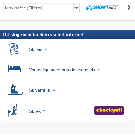
Skireizen
z
incl.
zoeken
skipas
Dit skigebied boeken via het internet
Skipas
Voordelige accommodaties/hotels
Skiverhuur
Skiles