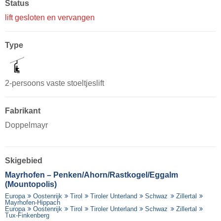
Status
lift gesloten en vervangen
Type
2-persoons vaste stoeltjeslift
Fabrikant
Doppelmayr
Skigebied
Mayrhofen – Penken/​Ahorn/​Rastkogel/​Eggalm
(Mountopolis)
Europa
Oostenrijk
Tirol
Tiroler Unterland
Schwaz
Zillertal
Mayrhofen-Hippach
Europa
Oostenrijk
Tirol
Tiroler Unterland
Schwaz
Zillertal
Tux-Finkenberg