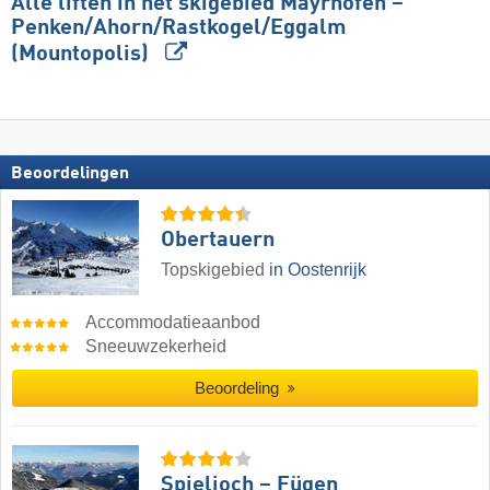
Alle liften in het skigebied Mayrhofen –
Penken/​Ahorn/​Rastkogel/​Eggalm
(Mountopolis)
Beoordelingen
Obertauern
Topskigebied
in Oostenrijk
Accommodatieaanbod
Sneeuwzekerheid
Beoordeling
Spieljoch – Fügen