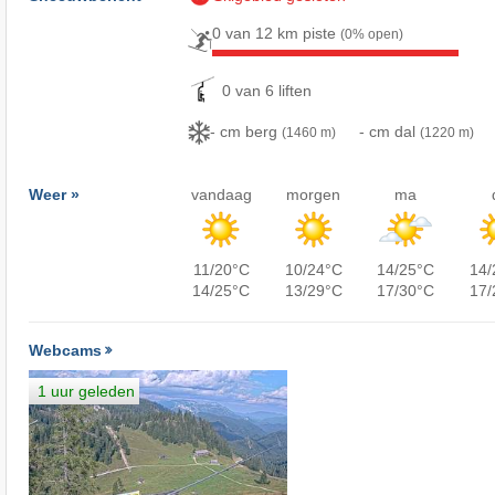
0 van 12 km piste
(0% open)
0 van 6 liften
- cm berg
- cm dal
(1460 m)
(1220 m)
Weer »
vandaag
morgen
ma
11/20°C
10/24°C
14/25°C
14/
14/25°C
13/29°C
17/30°C
17/
Webcams
1 uur geleden