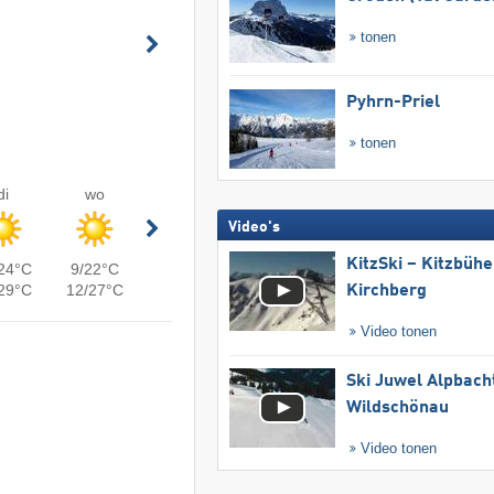
tonen
Pyhrn-Priel
tonen
di
wo
Video's
KitzSki – Kitzbühel
24°C
9/22°C
29°C
12/27°C
Kirchberg
Video tonen
Ski Juwel Alpbach
Wildschönau
Video tonen