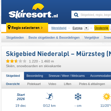
skiresort
Continenten
Regio selecteren
Wereldwijd
Europa
Oostenrijk
Dit skigebied ligt ook in:
Mürzsteger Alpen
,
Skigebieden
Beste skigebieden & Beoordelingen
Vergelijker
Snee
Oostenrijkse Alpen
,
oostelijk deel van de Al
Skigebied Niederalpl – Mürzsteg (
1.220 - 1.460 m
Skiën, snowboarden en skivakantie
Skigebied
Beoordeling
Sneeuw / Weer / Webcams
Accommodatie
Overzicht
Pistekaart
Video
Liften
Pistes & afdalingen
Start
2026
19
dec
0/12
km
- cm
11/20