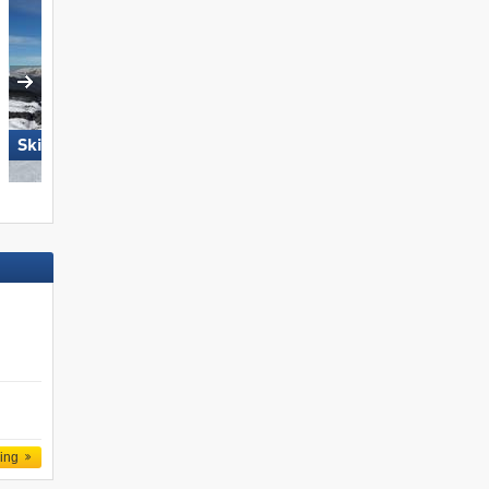
Skiregion Hochoetz
Berwang/​Bichlbach/​Rinnen
ling