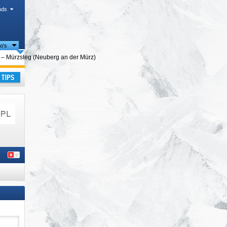
nds
io's
uze
 – Mürzsteg (Neuberg an der Mürz)
 Alpen
,
kantie