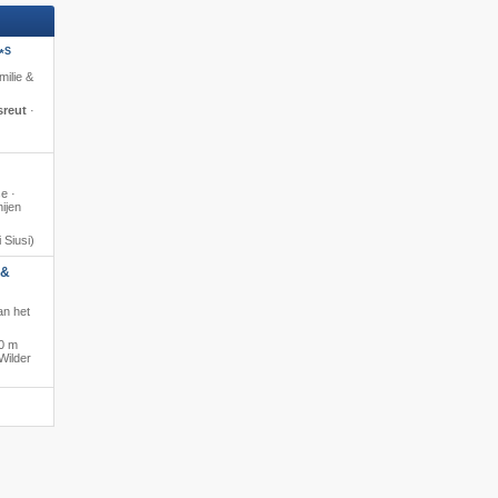
S
*
milie &
sreut
·
se ·
ijen
 Siusi)
 &
an het
0 m
Wilder