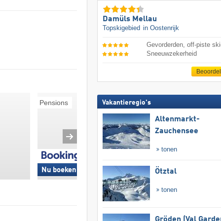
Damüls Mellau
Topskigebied
in Oostenrijk
Gevorderden, off-piste ski
Sneeuwzekerheid
Beoorde
Pensions
Ski-in/Ski-out
Vakantieregio's
Altenmarkt-
Zauchensee
tonen
Nu boeken »
Nu boeken »
Ötztal
tonen
Gröden (Val Garde