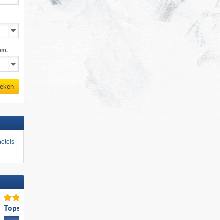
mm.
eken
otels
Topsneeuwzekerheid
Top voor beginners