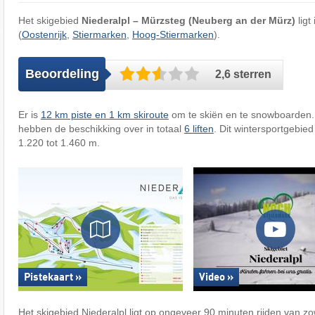
Het skigebied
Niederalpl – Mürzsteg (Neuberg an der Mürz)
ligt
(
Oostenrijk
,
Stiermarken
,
Hoog-Stiermarken
).
Beoordeling
2,6 sterren
Er is
12 km piste en 1 km skiroute
om te skiën en te snowboarden.
hebben de beschikking over in totaal
6 liften
. Dit wintersportgebied
1.220 tot 1.460 m.
Pistekaart »
Video »
Het skigebied Niederalpl ligt op ongeveer 90 minuten rijden van z