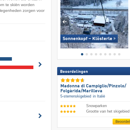
 om te skiën worden
agelegenheden zorgen voor
Sonnenkopf – Klösterle
Beoordelingen
Madonna di Campiglio/​Pinzolo/​
Folgàrida/​Marilleva
5-sterrenskigebied
in Italië
Snowparken
Grootte van het skigebied
Beoorde