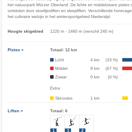
het natuurpark Mürzer Oberland. De lichte en middelzware pistes
ontsloten door stoeltjesliften en sleepliften. Verschillende horec
het culinaire welzijn in het wintersportgebied Niederalpl.
Hoogte skigebied
1220 m - 1460 m (verschil 240 m)
Pistes »
Totaal: 12 km
Licht
4 km
(33 %)
Middel
8 km
(67 %)
Zwaar
0 km
(0 %)
Extra:
Skiroutes
1 km
Liften »
Totaal: 6
1
3
2