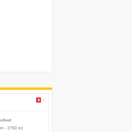
sultaat
 m
-
2750 m
)