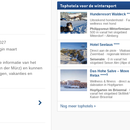
Tophotels voor de wintersport
Hunderesort Waldeck **
Uitstekend hondenhotel · Fa
wellness met hond
Philippsreut-Mitterfirmian
500 m vanaf het skigebied
Mitterdorf – Almberg
2027
Hotel Seelaus ****
gin maart
Direct aan de piste · Vitaloa
Zwembad · regionale lekkern
Seiseralm
·
0 m vanaf het
 informatie van het
skigebied Seiser Alm (Alpe di
an der Mürz) en kunnen
Das Hohe Salve – Move
gen, vakanties en
S
Relax ****
Wellness & fitness · direct a
dalstation in Hopfgarten
Hopfgarten im Brixental
·
vanaf het skigebied SkiWelt 
Kaiser-Brixental
Nog meer tophotels