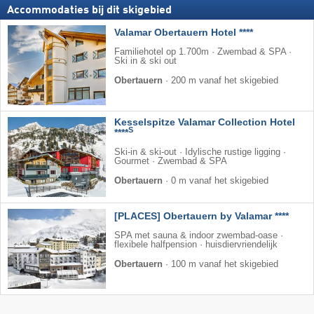
Accommodaties bij dit skigebied
Valamar Obertauern Hotel ****
Familiehotel op 1.700m · Zwembad & SPA ·
Ski in & ski out
Obertauern
·
200 m vanaf het skigebied
Kesselspitze Valamar Collection Hotel
S
****
Ski-in & ski-out · Idylische rustige ligging ·
Gourmet · Zwembad & SPA
Obertauern
·
0 m vanaf het skigebied
[PLACES] Obertauern by Valamar ****
SPA met sauna & indoor zwembad-oase ·
flexibele halfpension · huisdiervriendelijk
Obertauern
·
100 m vanaf het skigebied