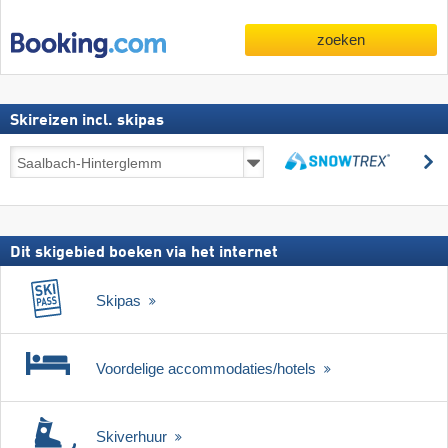
zoeken
Skireizen incl. skipas
Skireizen
z
incl.
zoeken
skipas
Dit skigebied boeken via het internet
Skipas
Voordelige accommodaties/hotels
Skiverhuur