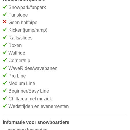
Snowpark/funpark
Funslope
Geen halfpipe
Kicker (jump/ramp)
Rails/slides
Boxen
Wallride
Corner/hip
WaveRides/wavebanen
Pro Line
Medium Line
Beginner/Easy Line
Chillarea met muziek
Wedstrijden en evenementen
Informatie voor snowboarders