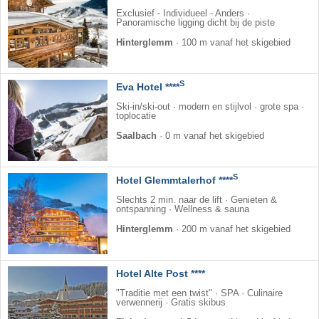
Exclusief - Individueel - Anders ·
Panoramische ligging dicht bij de piste
Hinterglemm
·
100 m vanaf het skigebied
S
Eva Hotel ****
Ski-in/ski-out · modern en stijlvol · grote spa ·
toplocatie
Saalbach
·
0 m vanaf het skigebied
S
Hotel Glemmtalerhof ****
Slechts 2 min. naar de lift · Genieten &
ontspanning · Wellness & sauna
Hinterglemm
·
200 m vanaf het skigebied
Hotel Alte Post ****
"Traditie met een twist" · SPA · Culinaire
verwennerij · Gratis skibus