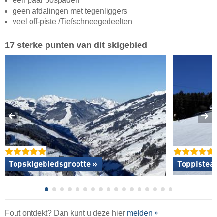
een paar bospaden
geen afdalingen met tegenliggers
veel off-piste /Tiefschneegedeelten
17 sterke punten van dit skigebied
Topskigebiedsgrootte »
Toppistea
Fout ontdekt? Dan kunt u deze hier
melden