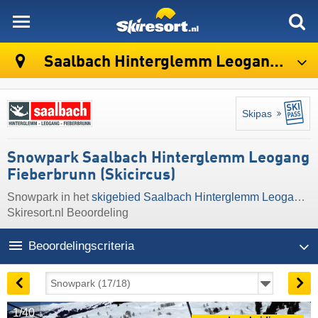
skiresort
Saalbach Hinterglemm Leogang Fieberbrunn (Skicircus)
Skipas
Snowpark Saalbach Hinterglemm Leogang
Fieberbrunn (Skicircus)
Snowpark in het
skigebied Saalbach Hinterglemm Leogang Fieberbrunn (Skicircus)
Skiresort.nl Beoordeling
Beoordelingscriteria
1/40