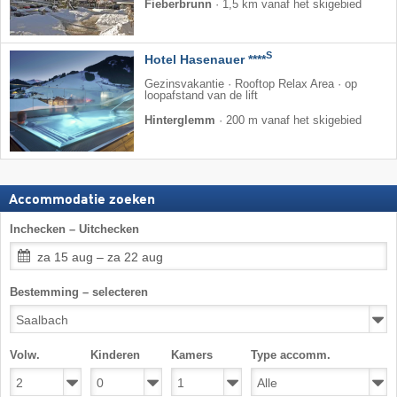
Fieberbrunn
·
1,5 km vanaf het skigebied
S
Hotel Hasenauer ****
Gezinsvakantie · Rooftop Relax Area · op
loopafstand van de lift
Hinterglemm
·
200 m vanaf het skigebied
Accommodatie zoeken
Inchecken – Uitchecken
za 15 aug – za 22 aug
Bestemming – selecteren
Volw.
Kinderen
Kamers
Type accomm.