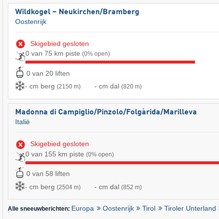
Wildkogel – Neukirchen/​Bramberg
Oostenrijk
Skigebied gesloten
0 van 75 km piste
(0% open)
0 van 20 liften
- cm berg
- cm dal
(2150 m)
(820 m)
Madonna di Campiglio/​Pinzolo/​Folgàrida/​Marilleva
Italië
Skigebied gesloten
0 van 155 km piste
(0% open)
0 van 58 liften
- cm berg
- cm dal
(2504 m)
(852 m)
Europa
Oostenrijk
Tirol
Tiroler Unterland
Alle sneeuwberichten: