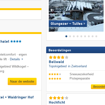
Glungezer – Tulfes
Chalet
Beoordelingen
telcomfort · eigen
e lift ·
Details
Bellwald
Topskigebied
in Zwitserland
igebied Wildkogel –
erg
Sneeuwzekerheid
Pistepreparatie
Naar de website
Beoorde
tel • Waidringer Hof
Hochficht