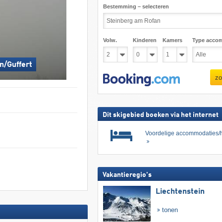
Bestemming – selecteren
Volw.
Kinderen
Kamers
Type acco
n/Guffert
zo
Dit skigebied boeken via het internet
Voordelige accommodaties/h
Vakantieregio's
Liechtenstein
tonen