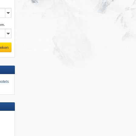
mm.
eken
otels