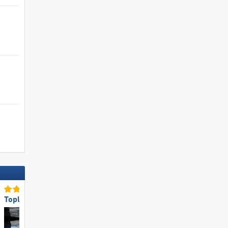
Topliften
Top voor gezinnen