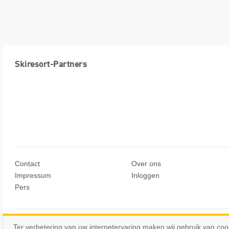
Skiresort-Partners
Contact
Over ons
Impressum
Inloggen
Pers
© Skiresort Service International GmbH. Alle rechten voorbehoude
Ter verbetering van uw internetervaring maken wij gebruik van coo