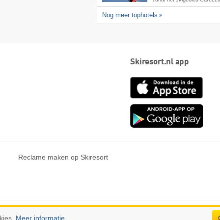
Nog meer tophotels
Skiresort.nl app
App
Store
Goog
play
Reclame maken op Skiresort
n.
kies.
Meer informatie