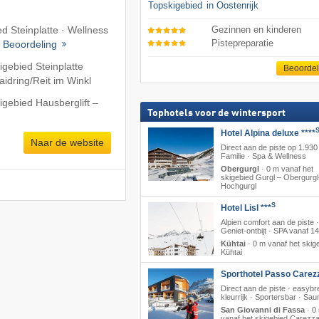
Topskigebied
in Oostenrijk
ed Steinplatte · Wellness
Gezinnen en kinderen
Pistepreparatie
·
Beoordeling
igebied Steinplatte
Beoorde
dring/​Reit im Winkl
igebied Hausberglift –
Tophotels voor de wintersport
Hotel Alpina deluxe ****
Naar de website
Direct aan de piste op 1.930
Familie · Spa & Wellness
Obergurgl
·
0 m vanaf het
skigebied Gurgl – Obergurgl
Hochgurgl
S
Hotel Lisl ***
Alpien comfort aan de piste ·
Geniet-ontbijt · SPA vanaf 14
Kühtai
·
0 m vanaf het skig
Kühtai
Sporthotel Passo Carez
Direct aan de piste · easyb
kleurrijk · Sportersbar · Sau
San Giovanni di Fassa
·
0
vanaf het skigebied Carezz