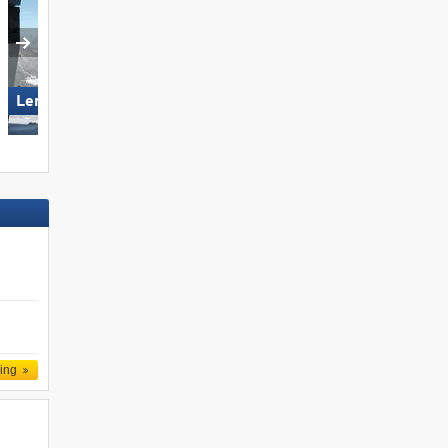
Lermoos – Grubigstein
Gitschberg Jochtal
ling