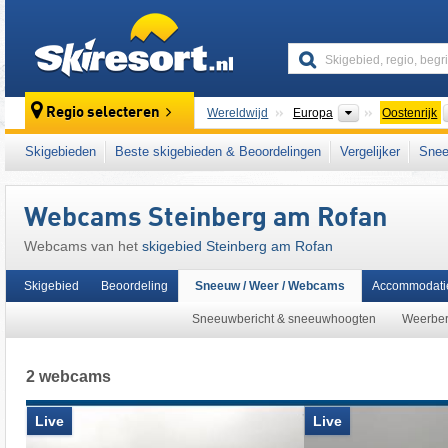
skiresort
Continenten
Regio selecteren
Wereldwijd
Europa
Oostenrijk
Dit skigebied ligt ook in:
Rofangebergte
,
Tir
Skigebieden
Beste skigebieden & Beoordelingen
Vergelijker
Snee
Oostenrijkse Alpen
,
oostelijk deel van de Al
Webcams Steinberg am Rofan
Webcams van het
skigebied Steinberg am Rofan
Skigebied
Beoordeling
Sneeuw / Weer / Webcams
Accommodati
Sneeuwbericht & sneeuwhoogten
Weerber
2 webcams
Live
Live