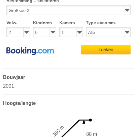
Bestemming – selecteren
Volw.
Kinderen
Kamers
Type accomm.
zoeken
Bouwjaar
2001
Hoogte/lengte
350 m
88 m