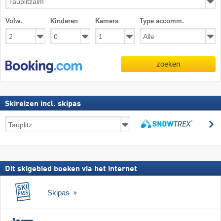
Volw.
Kinderen
Kamers
Type accomm.
zoeken
Skireizen incl. skipas
Skireizen
z
incl.
zoeken
skipas
Dit skigebied boeken via het internet
Skipas