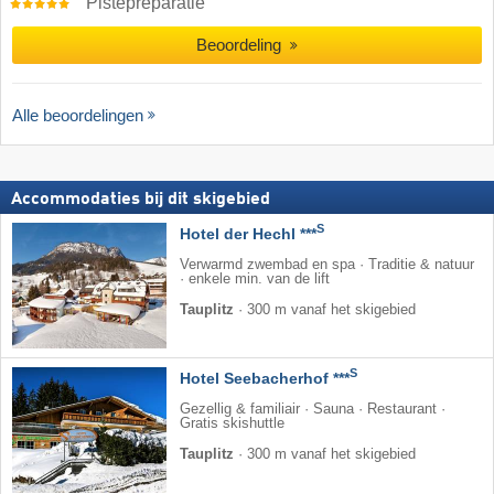
Pistepreparatie
Beoordeling
Alle beoordelingen
Accommodaties bij dit skigebied
S
Hotel der Hechl ***
Verwarmd zwembad en spa · Traditie & natuur
· enkele min. van de lift
Tauplitz
·
300 m vanaf het skigebied
S
Hotel Seebacherhof ***
Gezellig & familiair · Sauna · Restaurant ·
Gratis skishuttle
Tauplitz
·
300 m vanaf het skigebied