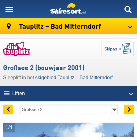
skiresort
Tauplitz – Bad Mitterndorf
Skipas
Großsee 2 (bouwjaar 2001)
Sleeplift in het
skigebied Tauplitz – Bad Mitterndorf
Liften
1/4