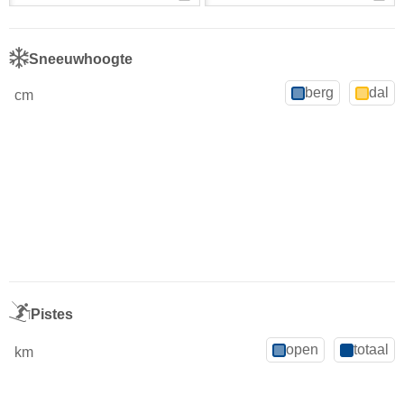
Sneeuwhoogte
berg
dal
cm
Pistes
open
totaal
km