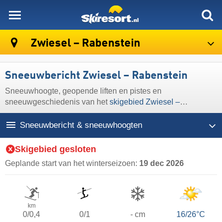
skiresort
Zwiesel – Rabenstein
Sneeuwbericht Zwiesel – Rabenstein
Sneeuwhoogte, geopende liften en pistes en
sneeuwgeschiedenis van het
skigebied Zwiesel –
Rabenstein
Sneeuwbericht & sneeuwhoogten
Skigebied gesloten
Geplande start van het winterseizoen:
19 dec 2026
km
0/0,4
0/1
- cm
16/26°C