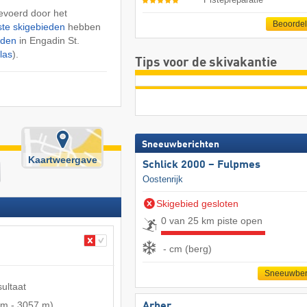
voerd door het
Beoorde
ste skigebieden
hebben
eden
in Engadin St.
las
).
Tips voor de skivakantie
Sneeuwberichten
Kaartweergave
Schlick 2000 – Fulpmes
Oostenrijk
Skigebied gesloten
0 van 25 km piste open
- cm (berg)
Sneeuwber
sultaat
 m
-
3057 m
)
Arber