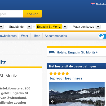
Nederla
Skigebied,
Zoeken
regio,
begrippen
…
Macroregio's
Kantons
Toeristische regio's
Dal
Graubünden
Engadin St. Moritz
Maak een keuze
uwberichten
Weer
Liften
Accommodaties
Tips
voor
de
Hotels: Engadin St. Moritz
skiva
tz
Het beste uit de beoordelingen
t. Moritz
Top voor beginners
istekilometers, 200
 geldt Engadin St.
 van Zwitserland.
hillender zouden