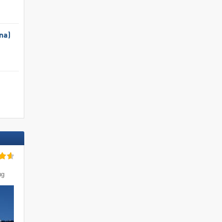
na)
ug