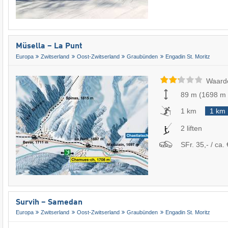
Müsella – La Punt
Europa
Zwitserland
Oost-Zwitserland
Graubünden
Engadin St. Moritz
Waard
89 m
(
1698 m
1 km
1 km
2 liften
SFr. 35,- / ca. 
Survih – Samedan
Europa
Zwitserland
Oost-Zwitserland
Graubünden
Engadin St. Moritz