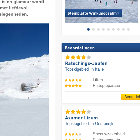
s is en glamour wordt
 met liefdevol
gelegenheden.
Steinplatte Winklmoosalm
Beoordelingen
Ratschings-Jaufen
Topskigebied
in Italië
Liften
Pistepreparatie
Beoorde
Axamer Lizum
Topskigebied
in Oostenrijk
Sneeuwzekerheid
Pistepreparatie