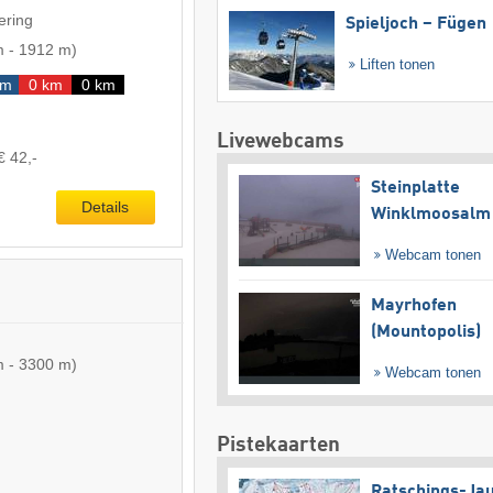
ering
Spieljoch – Fügen
m
-
1912 m
)
Liften tonen
km
0 km
0 km
Livewebcams
€ 42,-
Steinplatte
Details
Winklmoosalm
Webcam tonen
Mayrhofen
(Mountopolis)
m
-
3300 m
)
Webcam tonen
Pistekaarten
Ratschings-Ja