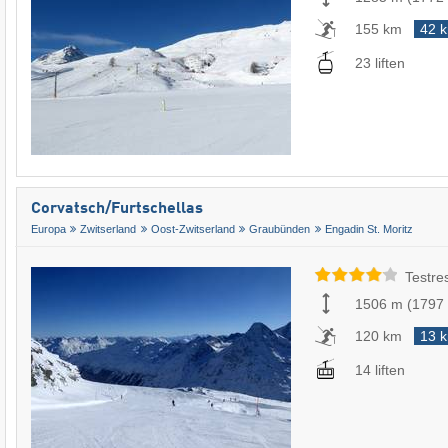
155 km
42 
23 liften
Corvatsch/​Furtschellas
Europa
Zwitserland
Oost-Zwitserland
Graubünden
Engadin St. Moritz
Testre
1506 m
(
1797
120 km
13 
14 liften