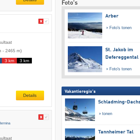
Foto's
Arber
Foto's tonen
sultaat
St. Jakob im
m
-
2465 m
)
Defereggental
3 km
3 km
Foto's tonen
Vakantieregio's
Details
Schladming-Dachs
tonen
Bernina
Tannheimer Tal
sultaat