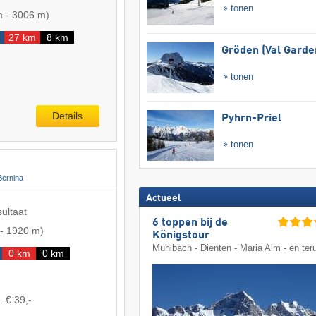
tonen
m
-
3006 m
)
27 km
8 km
Gröden (Val Garde
tonen
Details
Pyhrn-Priel
tonen
Bernina
Actueel
sultaat
6 toppen bij de
-
1920 m
)
Königstour
Mühlbach - Dienten - Maria Alm - en ter
0 km
0 km
. € 39,-