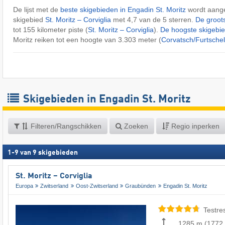
De lijst met de
beste skigebieden in Engadin St. Moritz
wordt aange
skigebied
St. Moritz – Corviglia
met 4,7 van de 5 sterren.
De groot
tot 155 kilometer piste (
St. Moritz – Corviglia
).
De hoogste skigebi
Moritz reiken tot een hoogte van 3.303 meter (
Corvatsch/​Furtschel
Skigebieden in Engadin St. Moritz
Filteren/Rangschikken
Zoeken
Regio inperken
1
-
9
van
9
skigebieden
St. Moritz – Corviglia
Europa
Zwitserland
Oost-Zwitserland
Graubünden
Engadin St. Moritz
Testre
1285 m
(
1772