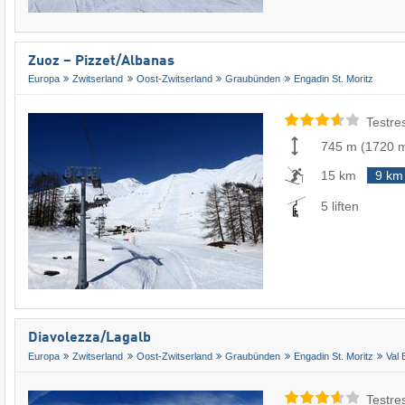
Zuoz – Pizzet/​Albanas
Europa
Zwitserland
Oost-Zwitserland
Graubünden
Engadin St. Moritz
Testre
745 m
(
1720 
15 km
9 km
5 liften
Diavolezza/​Lagalb
Europa
Zwitserland
Oost-Zwitserland
Graubünden
Engadin St. Moritz
Val 
Testre