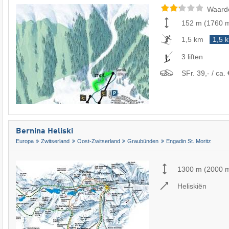
Waard
152 m
(
1760 
1,5 km
1,5 
3 liften
SFr. 39,- / ca. 
Bernina Heliski
Europa
Zwitserland
Oost-Zwitserland
Graubünden
Engadin St. Moritz
1300 m
(
2000 
Heliskiën