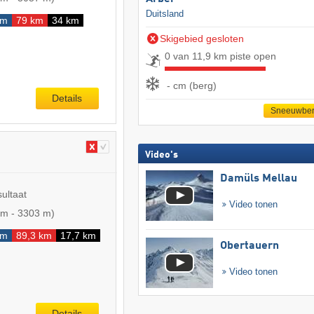
Duitsland
km
79 km
34 km
Skigebied gesloten
0 van 11,9 km piste open
- cm (berg)
Details
Sneeuwber
Video's
Damüls Mellau
sultaat
Video tonen
 m
-
3303 m
)
km
89,3 km
17,7 km
Obertauern
Video tonen
Details