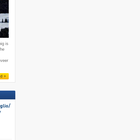
ig is
che
eveer
ed
lio/​
​