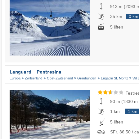
913 m
(
2093 
35 km
0 km
5 liften
Languard – Pontresina
Europa
Zwitserland
Oost-Zwitserland
Graubünden
Engadin St. Moritz
Val 
Testre
90 m
(
1830 m
1 km
1 km
5 liften
SFr. 36,50 / ca