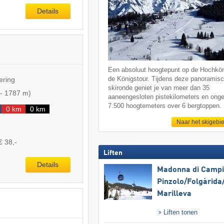
Details
Een absoluut hoogtepunt op de Hochkön
de Königstour. Tijdens deze panoramis
ering
skironde geniet je van meer dan 35
-
1787 m
)
aaneengesloten pistekilometers en ong
7.500 hoogtemeters over 6 bergtoppen.
0 km
0 km
Naar het skigebi
€ 38,-
Liften
Details
Madonna di Campig
Pinzolo/​Folgàrida/
Marilleva
Liften tonen