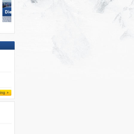
SkiWelt Wilder Kaiser-
Die Tauplitz
Brixental
ling