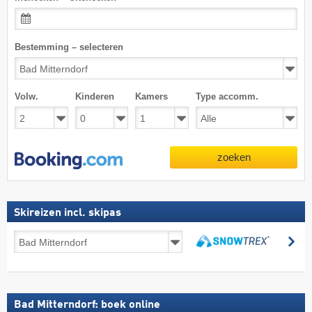
Bestemming – selecteren
Volw.
Kinderen
Kamers
Type accomm.
zoeken
Skireizen incl. skipas
Skireizen
zo
incl.
zoeken
skipas
Bad Mitterndorf: boek online