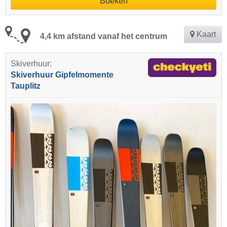
Boeken
Kaart
4,4 km afstand vanaf het centrum
Skiverhuur:
Skiverhuur Gipfelmomente
Tauplitz