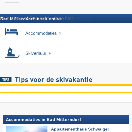
Fout ontdekt? Dan kunt u deze hier
melden
Bad Mitterndorf: boek online
Accommodaties
Skiverhuur
Tips voor de skivakantie
Accommodaties in Bad Mitterndorf
Appartementhaus Schwaiger