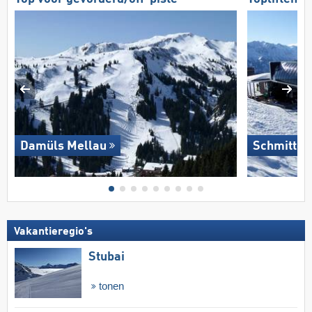
Damüls Mellau
Schmitten
Vakantieregio's
Stubai
tonen