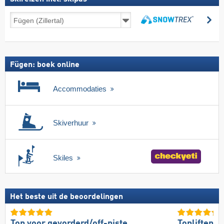
Skireizen
zo
incl.
zoeken
skipas
Fügen: boek online
Accommodaties
Skiverhuur
Skiles
Het beste uit de beoordelingen
Top voor gevorderd/off-piste
Topliften