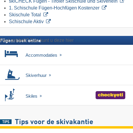
skiCHECK Fügen - Tiroler Skischule und Skiverleih
1. Schischule Fügen-Hochfügen Kostenzer
Skischule Total
Schischule Aktiv
Fout ontdekt? Dan kunt u deze hier
melden
Fügen: boek online
Accommodaties
Skiverhuur
Skiles
Tips voor de skivakantie