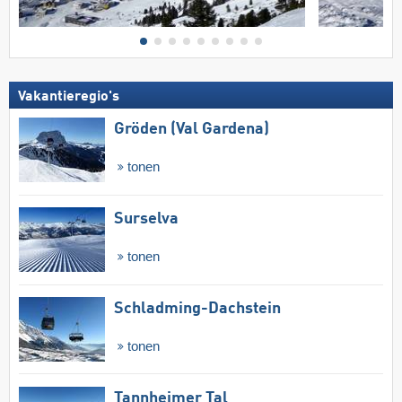
Vakantieregio's
Gröden (Val Gardena)
tonen
Surselva
tonen
Schladming-Dachstein
tonen
Tannheimer Tal