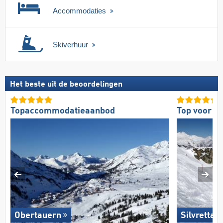
Accommodaties
Skiverhuur
Het beste uit de beoordelingen
Topaccommodatieaanbod
Top voor ge
Obertauern
Silvretta 