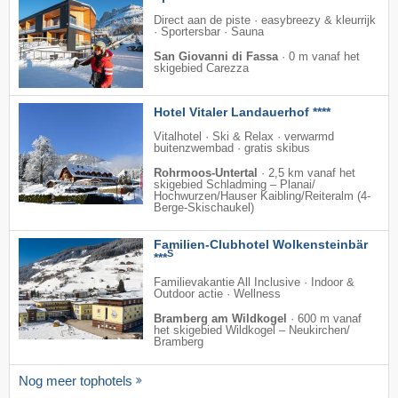
Direct aan de piste · easybreezy & kleurrijk
· Sportersbar · Sauna
San Giovanni di Fassa
·
0 m vanaf het
skigebied Carezza
Hotel Vitaler Landauerhof ****
Vitalhotel · Ski & Relax · verwarmd
buitenzwembad · gratis skibus
Rohrmoos-Untertal
·
2,5 km vanaf het
skigebied Schladming – Planai/​
Hochwurzen/​Hauser Kaibling/​Reiteralm (4-
Berge-Skischaukel)
Familien-Clubhotel Wolkensteinbär
S
***
Familievakantie All Inclusive · Indoor &
Outdoor actie · Wellness
Bramberg am Wildkogel
·
600 m vanaf
het skigebied Wildkogel – Neukirchen/​
Bramberg
Nog meer tophotels