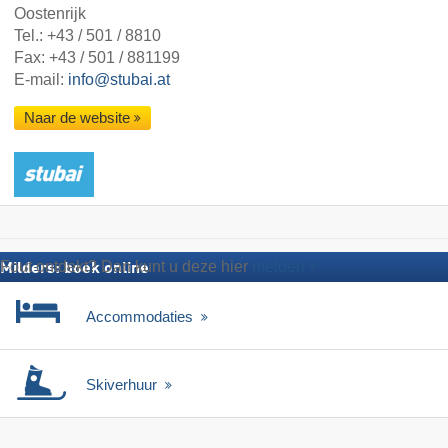
Oostenrijk
Tel.:
+43 / 501 / 8810
Fax: +43 / 501 / 881199
E-mail:
info@stubai.at
Naar de website
Fout ontdekt? Dan kunt u deze hier
melden
Milders: boek online
Accommodaties
Skiverhuur