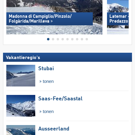
Madonna di Campiglio/​Pinzolo/​
Latemar – O
Folgàrida/​Marilleva
Predazzo
Vakantieregio's
Stubai
tonen
Saas-Fee/​Saastal
tonen
Ausseerland