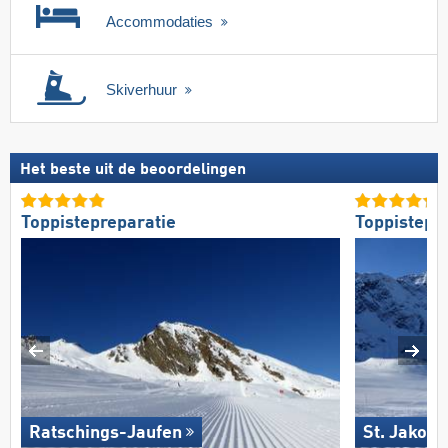
Accommodaties
Skiverhuur
Het beste uit de beoordelingen
Toppistepreparatie
Toppistepr
Ratschings-Jaufen
St. Jakob 