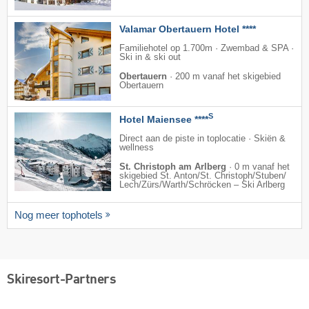
Valamar Obertauern Hotel ****
Familiehotel op 1.700m · Zwembad & SPA ·
Ski in & ski out
Obertauern
·
200 m vanaf het skigebied
Obertauern
S
Hotel Maiensee ****
Direct aan de piste in toplocatie · Skiën &
wellness
St. Christoph am Arlberg
·
0 m vanaf het
skigebied St. Anton/​St. Christoph/​Stuben/​
Lech/​Zürs/​Warth/​Schröcken – Ski Arlberg
Nog meer tophotels
Skiresort-Partners