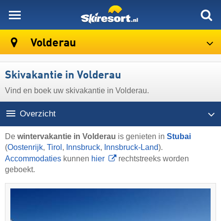
skiresort
Volderau
Skivakantie in Volderau
Vind en boek uw skivakantie in Volderau.
Overzicht
De
wintervakantie in Volderau
is genieten in
Stubai
(
Oostenrijk
,
Tirol
,
Innsbruck
,
Innsbruck-Land
).
Accommodaties
kunnen
hier
rechtstreeks worden
geboekt.