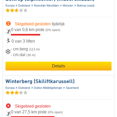
Europa
Duitsland
Noordrijn-Westfalen
Münster
Bottrop (stad)
Skigebied gesloten
tijdelijk
0 van 0,6 km piste
(0% open)
0 van 3 liften
- cm berg
(113 m)
- cm dal
(36 m)
Details
Winterberg (Skiliftkarussell)
Europa
Duitsland
Duitse Middelgebergte
Sauerland
Skigebied gesloten
0 van 27,5 km piste
(0% open)