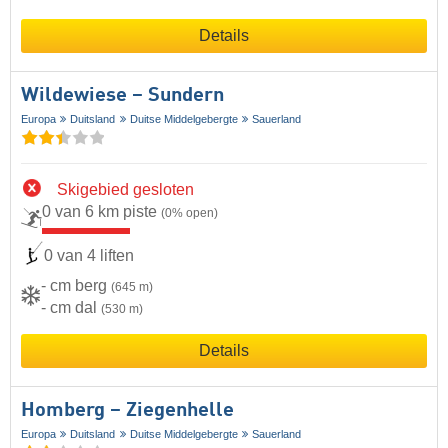
Details
Wildewiese – Sundern
Europa
Duitsland
Duitse Middelgebergte
Sauerland
Skigebied gesloten
0 van 6 km piste
(0% open)
0 van 4 liften
- cm berg
(645 m)
- cm dal
(530 m)
Details
Homberg – Ziegenhelle
Europa
Duitsland
Duitse Middelgebergte
Sauerland