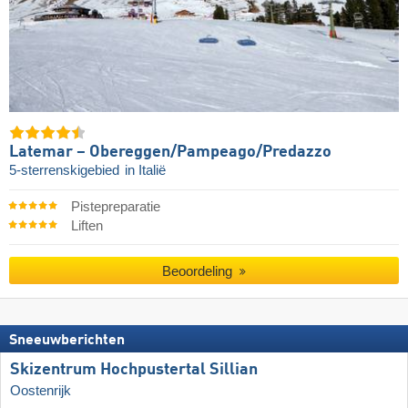
Latemar – Obereggen/​Pampeago/​Predazzo
5-sterrenskigebied
in Italië
Pistepreparatie
Liften
Beoordeling
Sneeuwberichten
Skizentrum Hochpustertal Sillian
Oostenrijk