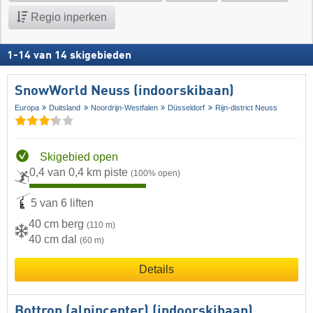
Regio inperken
1
-
14
van
14
skigebieden
SnowWorld Neuss (indoorskibaan)
Europa
Duitsland
Noordrijn-Westfalen
Düsseldorf
Rijn-district Neuss
Skigebied open
0,4 van 0,4 km piste
(100% open)
5 van 6 liften
40 cm berg
(110 m)
40 cm dal
(60 m)
Details
Bottrop (alpincenter) (indoorskibaan)