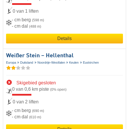
0 van 1 liften
- cm berg
(598 m)
- cm dal
(488 m)
Details
Weißer Stein – Hellenthal
Europa
Duitsland
Noordrijn-Westfalen
Keulen
Euskirchen
Skigebied gesloten
0 van 0,6 km piste
(0% open)
0 van 2 liften
- cm berg
(690 m)
- cm dal
(610 m)