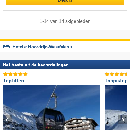
Details
1
-
14
van
14
skigebieden
Hotels: Noordrijn-Westfalen
Het beste uit de beoordelingen
Topliften
Toppistepr