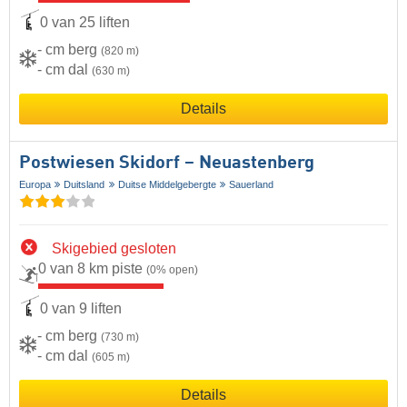
0 van 25 liften
- cm berg
(820 m)
- cm dal
(630 m)
Details
Postwiesen Skidorf – Neuastenberg
Europa
Duitsland
Duitse Middelgebergte
Sauerland
Skigebied gesloten
0 van 8 km piste
(0% open)
0 van 9 liften
- cm berg
(730 m)
- cm dal
(605 m)
Details