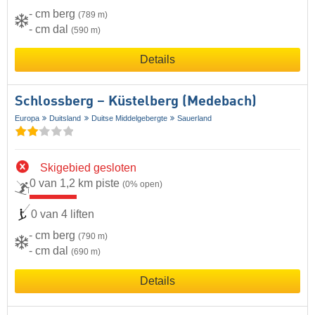
- cm berg
(789 m)
- cm dal
(590 m)
Details
Schlossberg – Küstelberg (Medebach)
Europa
Duitsland
Duitse Middelgebergte
Sauerland
Skigebied gesloten
0 van 1,2 km piste
(0% open)
0 van 4 liften
- cm berg
(790 m)
- cm dal
(690 m)
Details