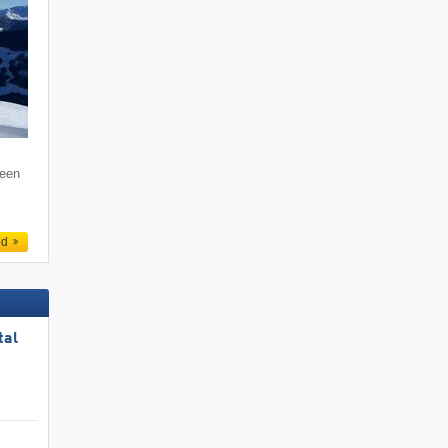
 een
ed
tal