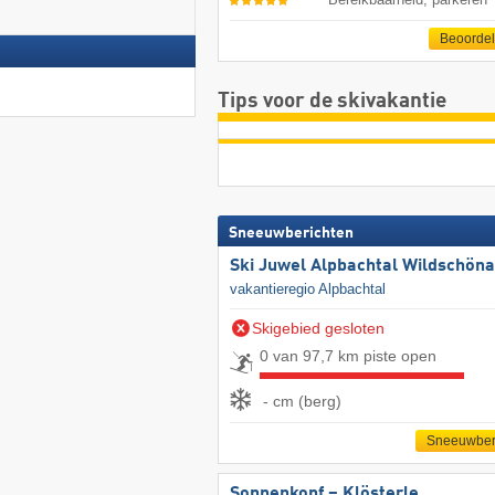
Beoorde
Tips voor de skivakantie
Sneeuwberichten
Ski Juwel Alpbachtal Wildschön
vakantieregio Alpbachtal
Skigebied gesloten
0 van 97,7 km piste open
- cm (berg)
Sneeuwber
Sonnenkopf – Klösterle