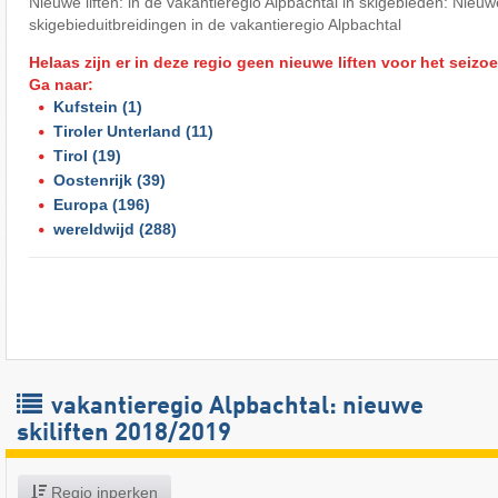
Nieuwe liften: in de vakantieregio Alpbachtal in skigebieden: Nieuwe 
skigebieduitbreidingen in de vakantieregio Alpbachtal
Helaas zijn er in deze regio geen nieuwe liften voor het seizo
Ga naar:
Kufstein
(1)
Tiroler Unterland
(11)
Tirol
(19)
Oostenrijk
(39)
Europa
(196)
wereldwijd
(288)
vakantieregio Alpbachtal: nieuwe
skiliften 2018/2019
Regio inperken