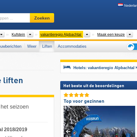
Nederla
Skigebied,
Zoeken
regio,
begrippen
…
Macroregio's
Districten
Toeristische regio's
D
Kufstein
vakantieregio Alpbachtal
Maak een keuze
uwberichten
Weer
Liften
Accommodaties
Tips
voor
de
Hotels: vakantieregio Alpbachtal
skiva
 liften
Het beste uit de beoordelingen
Top voor gezinnen
r het seizoen
al 2018/2019