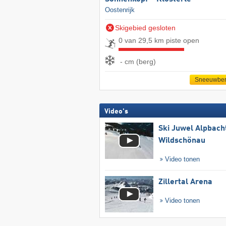
Oostenrijk
Skigebied gesloten
0 van 29,5 km piste open
- cm (berg)
Sneeuwber
Video's
Ski Juwel Alpbach
Wildschönau
Video tonen
Zillertal Arena
Video tonen