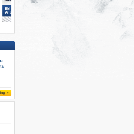
Ski Juwel Alpbachtal
Hochkönig
Wildschönau
au
tal
ling