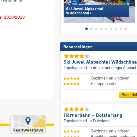
skiliften of
Ski Juwel Alpbachtal
Wildschönau
en 2018/2019
Beoordelingen
Ski Juwel Alpbachtal Wildschön
Topskigebied
in de vakantieregio Alpbach
Gezinnen en kinderen
Pistepreparatie
Beoorde
Hörnerbahn – Bolsterlang
Topskigebied
in Duitsland
Kaartweergave
Gezinnen en kinderen
Bereikbaarheid, parkeren