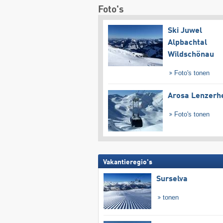
Foto's
Ski Juwel
Alpbachtal
Wildschönau
Foto's tonen
Arosa Lenzerh
Foto's tonen
Vakantieregio's
Surselva
tonen