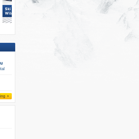
Ski Juwel Alpbachtal
Carezza
Wildschönau
au
tal
ling