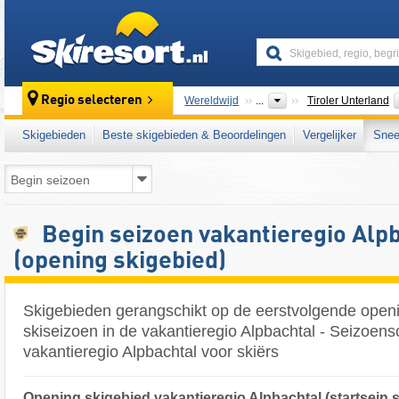
skiresort
Regio selecteren
Wereldwijd
...
Tiroler Unterland
Skigebieden
Beste skigebieden & Beoordelingen
Vergelijker
Snee
Begin seizoen vakantieregio Alp
(opening skigebied)
Skigebieden gerangschikt op de eerstvolgende open
skiseizoen in de vakantieregio Alpbachtal - Seizoens
vakantieregio Alpbachtal voor skiërs
Opening skigebied vakantieregio Alpbachtal (startsein 