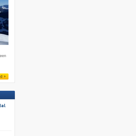
 een
ed
tal