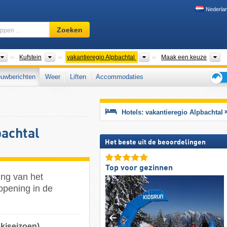
Nederla
Skigebied,
Zoeken
regio,
begrippen
…
Macroregio's
Districten
Toeristische regio's
D
Kufstein
vakantieregio Alpbachtal
Maak een keuze
uwberichten
Weer
Liften
Accommodaties
Tips
voor
de
Hotels: vakantieregio Alpbachtal
skiva
bachtal
Het beste uit de beoordelingen
Top voor gezinnen
ing van het
opening in de
skiseizoen)