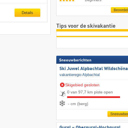
Beoorde
Details
Tips voor de skivakantie
Sneeuwberichten
Ski Juwel Alpbachtal Wildschön
vakantieregio Alpbachtal
Skigebied gesloten
0 van 97,7 km piste open
- cm (berg)
Sneeuwber
Gurgl – Obergurgl-Hochgurgl