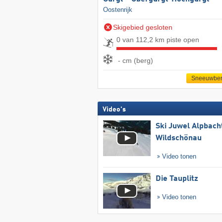
Oostenrijk
Skigebied gesloten
0 van 112,2 km piste open
- cm (berg)
Sneeuwber
Video's
Ski Juwel Alpbach
Wildschönau
Video tonen
Die Tauplitz
Video tonen