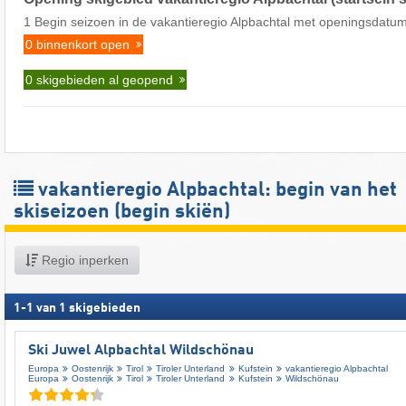
1 Begin seizoen in de vakantieregio Alpbachtal met openingsdatu
0 binnenkort open
0 skigebieden al geopend
vakantieregio Alpbachtal: begin van het
skiseizoen (begin skiën)
Regio inperken
1
-
1
van
1
skigebieden
Ski Juwel Alpbachtal Wildschönau
Europa
Oostenrijk
Tirol
Tiroler Unterland
Kufstein
vakantieregio Alpbachtal
Europa
Oostenrijk
Tirol
Tiroler Unterland
Kufstein
Wildschönau