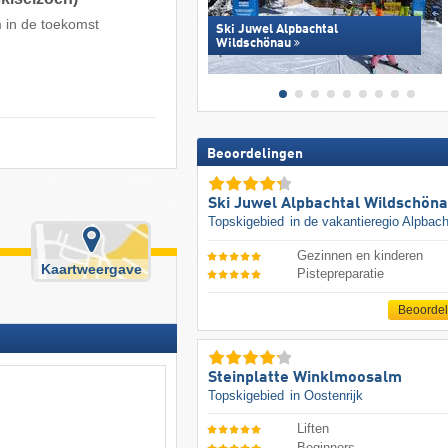
m in de toekomst
Ski Juwel Alpbachtal
Wildschönau
Beoordelingen
Ski Juwel Alpbachtal Wildschön
Topskigebied
in de vakantieregio Alpbach
Gezinnen en kinderen
Kaartweergave
Pistepreparatie
Beoorde
Steinplatte Winklmoosalm
Topskigebied
in Oostenrijk
Liften
Beginners