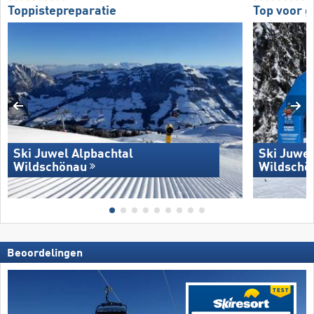
Toppistepreparatie
Top voor 
Ski Juwel Alpbachtal
Ski Juwel
Wildschönau
Wildschö
Beoordelingen