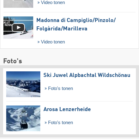
Video tonen
Madonna di Campiglio/​Pinzolo/​
Folgàrida/​Marilleva
Video tonen
Foto's
Ski Juwel Alpbachtal Wildschönau
Foto's tonen
Arosa Lenzerheide
Foto's tonen