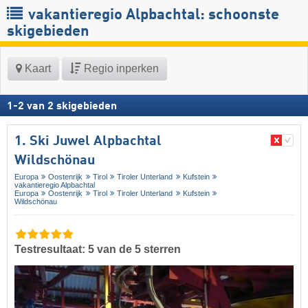
vakantieregio Alpbachtal: schoonste
skigebieden
Kaart
Regio inperken
1
-
2
van
2
skigebieden
1. Ski Juwel Alpbachtal
Wildschönau
Europa
Oostenrijk
Tirol
Tiroler Unterland
Kufstein
vakantieregio Alpbachtal
Europa
Oostenrijk
Tirol
Tiroler Unterland
Kufstein
Wildschönau
Testresultaat: 5 van de 5 sterren