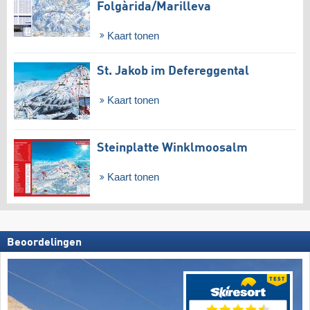
Folgàrida/​Marilleva
Kaart tonen
St. Jakob im Defereggental
Kaart tonen
Steinplatte Winklmoosalm
Kaart tonen
Beoordelingen