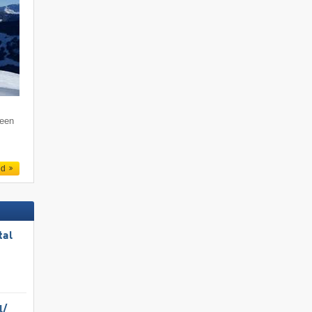
 een
ed
tal
/​