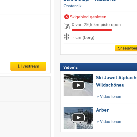
Oostenrijk
Skigebied gesloten
0 van 29,5 km piste open
- cm (berg)
Sneeuwber
1 livestream
Video's
Ski Juwel Alpbach
Wildschönau
Video tonen
Arber
Video tonen