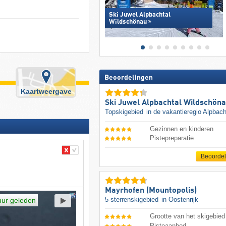
Ski Juwel Alpbachtal
Wildschönau
Beoordelingen
Kaartweergave
Ski Juwel Alpbachtal Wildschön
Topskigebied
in de vakantieregio Alpbach
Gezinnen en kinderen
Pistepreparatie
Beoorde
Mayrhofen (Mountopolis)
5-sterrenskigebied
in Oostenrijk
uur geleden
Grootte van het skigebied
Pisteaanbod