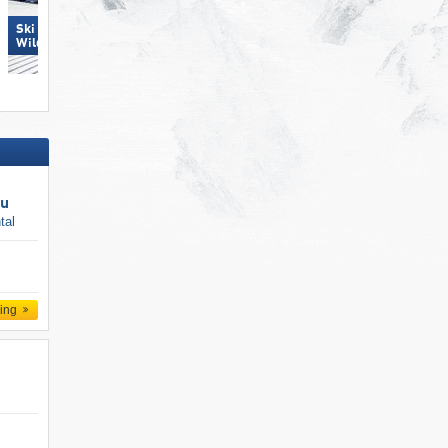
Ski Juwel Alpbachtal
Latemar – Obereggen/​Pampeag
Wildschönau
Predazzo
au
tal
ling