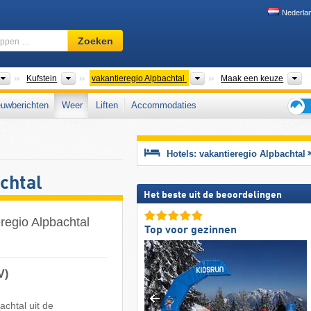
Nederla
Skigebied,
Zoeken
regio,
begrippen
…
Macroregio's
Districten
Toeristische regio's
D
Kufstein
vakantieregio Alpbachtal
Maak een keuze
uwberichten
Weer
Liften
Accommodaties
Tips
voor
de
Hotels: vakantieregio Alpbachtal
skiva
chtal
Het beste uit de beoordelingen
regio Alpbachtal
Top voor gezinnen
V)
chtal uit de