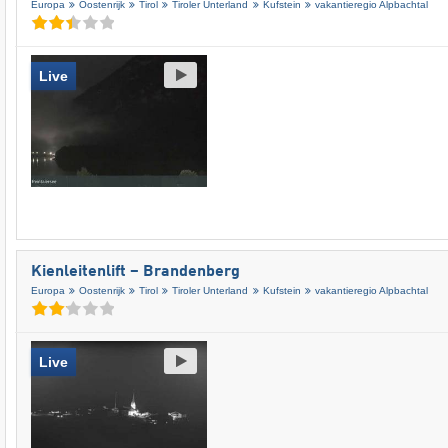
Europa
Oostenrijk
Tirol
Tiroler Unterland
Kufstein
vakantieregio Alpbachtal
Live
Kienleitenlift – Brandenberg
Europa
Oostenrijk
Tirol
Tiroler Unterland
Kufstein
vakantieregio Alpbachtal
Live