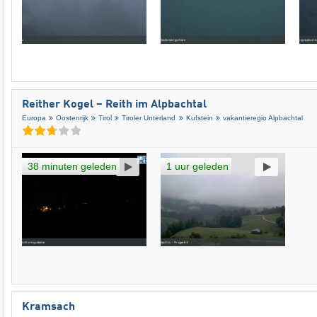
Reither Kogel – Reith im Alpbachtal
Europa
Oostenrijk
Tirol
Tiroler Unterland
Kufstein
vakantieregio Alpbachtal
38 minuten geleden
1 uur geleden
Kramsach