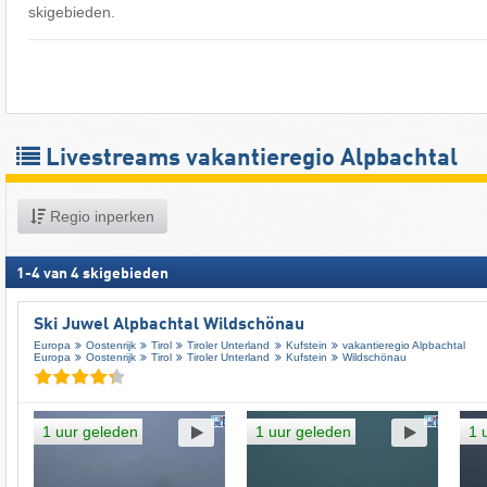
skigebieden.
Livestreams vakantieregio Alpbachtal
Regio inperken
1
-
4
van
4
skigebieden
Ski Juwel Alpbachtal Wildschönau
Europa
Oostenrijk
Tirol
Tiroler Unterland
Kufstein
vakantieregio Alpbachtal
Europa
Oostenrijk
Tirol
Tiroler Unterland
Kufstein
Wildschönau
1 uur geleden
1 uur geleden
1 