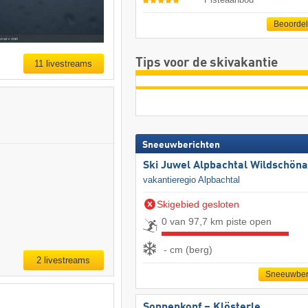
Beoorde
Tips voor de skivakantie
11 livestreams
Sneeuwberichten
Ski Juwel Alpbachtal Wildschön
vakantieregio Alpbachtal
Skigebied gesloten
0 van 97,7 km piste open
- cm (berg)
2 livestreams
Sneeuwber
Sonnenkopf – Klösterle