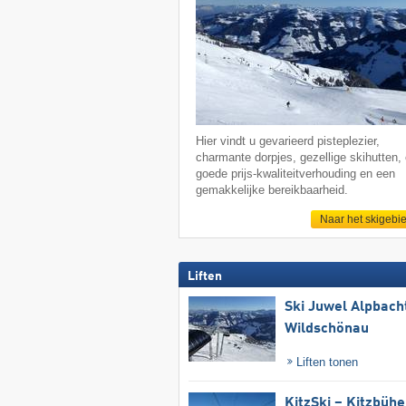
Hier vindt u gevarieerd pisteplezier,
charmante dorpjes, gezellige skihutten,
goede prijs-kwaliteitverhouding en een
gemakkelijke bereikbaarheid.
Naar het skigebi
Liften
Ski Juwel Alpbach
Wildschönau
Liften tonen
KitzSki – Kitzbühel