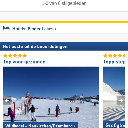
1
-
0
van
0
skigebieden
Hotels: Finger Lakes
Het beste uit de beoordelingen
Top voor gezinnen
Toppistepr
Großglock
Wildkogel – Neukirchen/​Bramberg