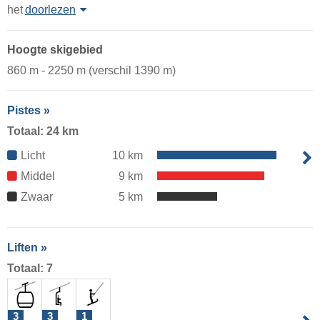
het
doorlezen
Hoogte skigebied
860 m - 2250 m (verschil 1390 m)
Pistes »
Totaal: 24 km
Licht
10 km
Middel
9 km
Zwaar
5 km
Liften »
Totaal: 7
3
3
1