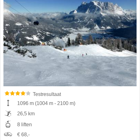
Testresultaat
1096 m
(
1004 m
-
2100 m
)
26,5 km
8 liften
€ 68,-