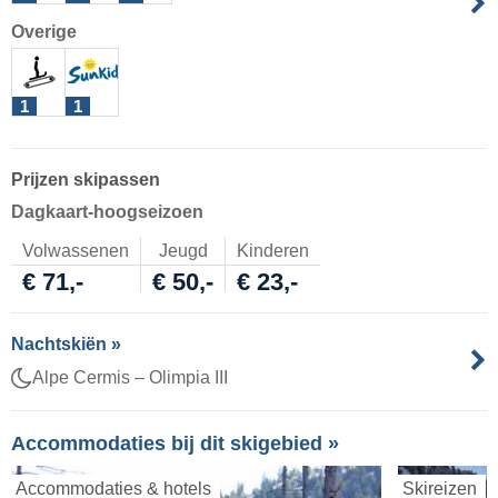
Overige
1
1
Prijzen skipassen
Dagkaart-hoogseizoen
Volwassenen
Jeugd
Kinderen
€ 71,-
€ 50,-
€ 23,-
Nachtskiën »
Alpe Cermis – Olimpia III
Accommodaties bij dit skigebied »
Accommodaties & hotels
Skireizen