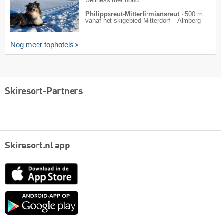
wellness met hond
Philippsreut-Mitterfirmiansreut
·
500 m
vanaf het skigebied Mitterdorf – Almberg
Nog meer tophotels
Skiresort-Partners
Skiresort.nl app
App
Store
Google
play