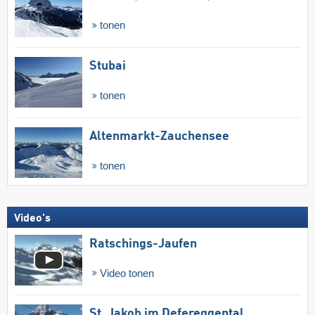
tonen
Stubai
tonen
Altenmarkt-Zauchensee
tonen
Video's
Ratschings-Jaufen
Video tonen
St. Jakob im Defereggental