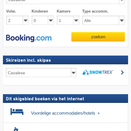
Volw.
Kinderen
Kamers
Type accomm.
zoeken
Skireizen incl. skipas
Skireizen
zo
incl.
zoeken
skipas
Dit skigebied boeken via het internet
Voordelige accommodaties/hotels