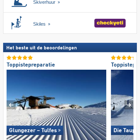
Skiverhuur
Skiles
Het beste uit de beoordelingen
Toppistepreparatie
Toppistepr
Glungezer – Tulfes
Die Taupli