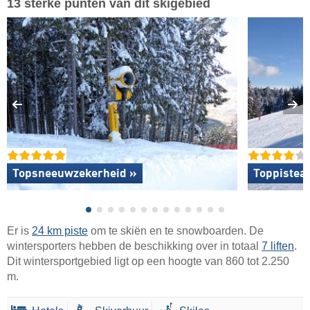
13 sterke punten van dit skigebied
Topsneeuwzekerheid »
Toppistea
Er is
24 km piste
om te skiën en te snowboarden. De
wintersporters hebben de beschikking over in totaal
7 liften
.
Dit wintersportgebied ligt op een hoogte van 860 tot 2.250
m.