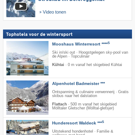
Video tonen
Tophotels voor de wintersport
S
Mooshaus Winterresort ****
Ski in/ski out · Hoogstgelegen sky-pool van
de Alpen · Topculinair
Kühtai
·
0 m vanaf het skigebied Kühtai
Alpenhotel Badmeister ***
Ontspanning & culinaire verwennerij · Gratis
skibus naar het dalstation
Flattach
·
500 m vanaf het skigebied
Mölltaler Gletscher (Mölltal-gletsjer)
S
Hunderesort Waldeck ***
Uitstekend hondenhotel · Familie &