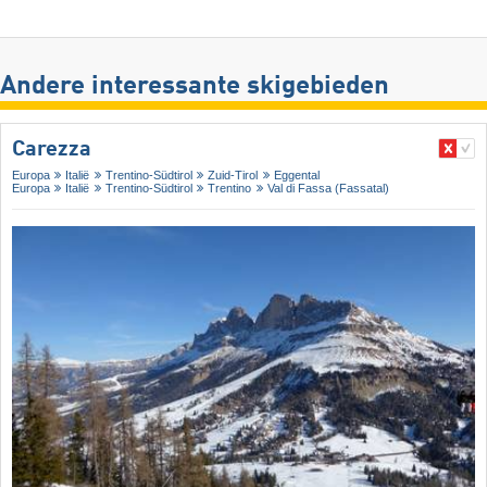
Andere interessante skigebieden
Carezza
Europa
Italië
Trentino-Südtirol
Zuid-Tirol
Eggental
Europa
Italië
Trentino-Südtirol
Trentino
Val di Fassa (Fassatal)