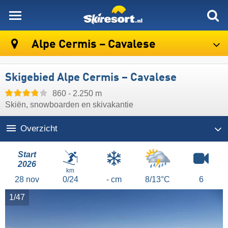
skiresort
Alpe Cermis – Cavalese
Skigebied Alpe Cermis – Cavalese
860 - 2.250 m
Skiën, snowboarden en skivakantie
Overzicht
Start
2026
km
28
nov
0/24
- cm
8/13°C
6
1/47