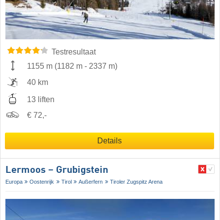
Testresultaat
1155 m
(
1182 m
-
2337 m
)
40 km
13 liften
€ 72,-
Details
Lermoos – Grubigstein
Europa
Oostenrijk
Tirol
Außerfern
Tiroler Zugspitz Arena