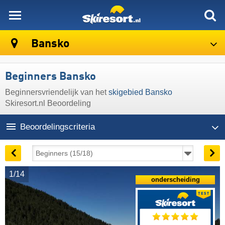
skiresort
Bansko
Beginners Bansko
Beginnersvriendelijk van het
skigebied Bansko
Skiresort.nl Beoordeling
Beoordelingscriteria
1/14
onderscheiding