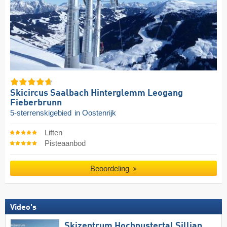
Skicircus Saalbach Hinterglemm Leogang
Fieberbrunn
5-sterrenskigebied
in Oostenrijk
Liften
Pisteaanbod
Beoordeling
Video's
Skizentrum Hochpustertal Sillian