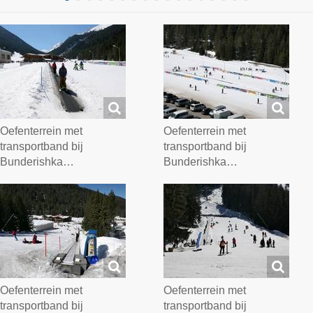
Oefenterrein met
Oefenterrein met
transportband bij
transportband bij
Bunderishka…
Bunderishka…
Oefenterrein met
Oefenterrein met
transportband bij
transportband bij